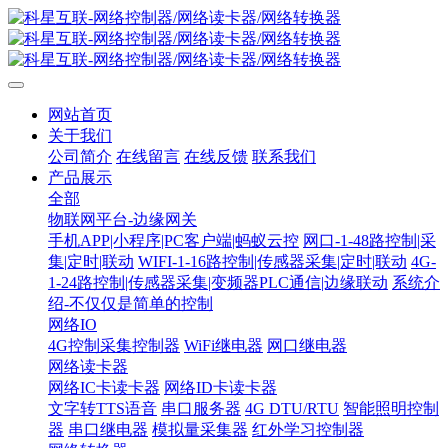
网站首页
关于我们
公司简介
在线留言
在线反馈
联系我们
产品展示
全部
物联网平台-边缘网关
手机APP|小程序|PC客户端|蚂蚁云控
网口-1-48路控制|采
集|定时|联动
WIFI-1-16路控制|传感器采集|定时|联动
4G-
1-24路控制|传感器采集|变频器PLC通信|边缘联动
系统介
绍-不仅仅是简单的控制
网络IO
4G控制采集控制器
WiFi继电器
网口继电器
网络读卡器
网络IC卡读卡器
网络ID卡读卡器
文字转TTS语音
串口服务器
4G DTU/RTU
智能照明控制
器
串口继电器
模拟量采集器
红外学习控制器