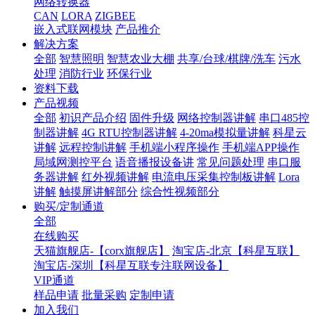
网络转换器
CAN
LORA
ZIGBEE
嵌入式联网模块
产品推介
解决方案
全部
智慧照明
智慧农业大棚
共享/台球/棋牌/洗车
污水
处理
消防行业
环保行业
资料下载
产品视频
全部
初识产品介绍
固件升级
网络控制器讲解
串口485控
制器讲解
4G RTU控制器讲解
4-20ma模拟量讲解
科星云
讲解
远程控制讲解
手机端小程序操作
手机端APP操作
局域网测控平台
语音播报设备讲
常见问题处理
串口服
务器讲解
红外视频讲解
电流电压采集控制板讲解
Lora
讲解
触摸屏讲解部分
综合性视频部分
购买/定制通道
全部
在线购买
天猫旗舰店-【corx旗舰店】
淘宝店-北京【科星互联】
淘宝店-深圳【科星互联专注联网设备】
VIP通道
样品申请
批量采购
定制申请
加入我们