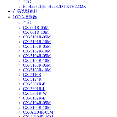
全部
ETH2232L|ETH2232DT|ETH2232X
产品选型资料
LORA控制器
全部
CX-001R-05M
CX-001R-10M
CX-5101R-05M
CX-5101R-10M
CX-5102R-05M
CX-5102R-10M
CX-5104R-05M
CX-5104R-10M
CX-5108R-05M
CX-5108R-10M
CX-5116R
CX-5124R
CX-5301R-E
CX-5301R-L
CX-5301R-W
CX-8102R-E
CX-8104R-05M
CX-8104R-10M
CX-AI104R-05M
CX-AI104R-10M