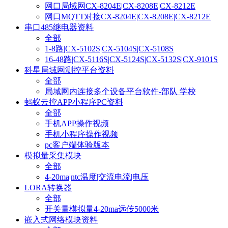
网口局域网CX-8204E|CX-8208E|CX-8212E
网口MQTT对接CX-8204E|CX-8208E|CX-8212E
串口485继电器资料
全部
1-8路|CX-5102S|CX-5104S|CX-5108S
16-48路|CX-5116S|CX-5124S|CX-5132S|CX-9101S
科星局域网测控平台资料
全部
局域网内连接多个设备平台软件-部队 学校
蚂蚁云控APP小程序PC资料
全部
手机APP操作视频
手机小程序操作视频
pc客户端体验版本
模拟量采集模块
全部
4-20ma|ntc温度|交流电流|电压
LORA转换器
全部
开关量模拟量4-20ma远传5000米
嵌入式网络模块资料