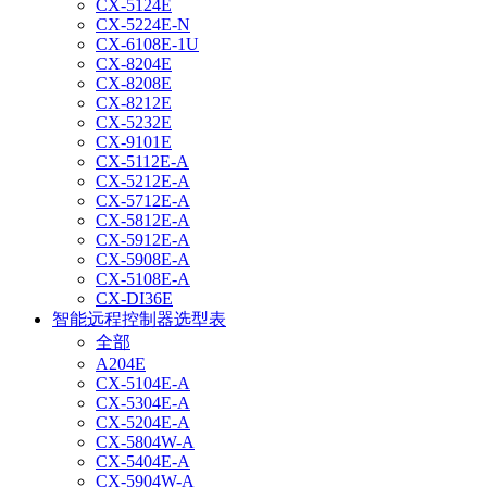
CX-5124E
CX-5224E-N
CX-6108E-1U
CX-8204E
CX-8208E
CX-8212E
CX-5232E
CX-9101E
CX-5112E-A
CX-5212E-A
CX-5712E-A
CX-5812E-A
CX-5912E-A
CX-5908E-A
CX-5108E-A
CX-DI36E
智能远程控制器选型表
全部
A204E
CX-5104E-A
CX-5304E-A
CX-5204E-A
CX-5804W-A
CX-5404E-A
CX-5904W-A