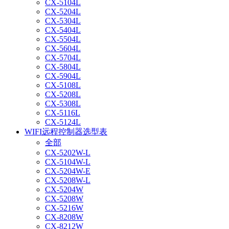
CX-5104L
CX-5204L
CX-5304L
CX-5404L
CX-5504L
CX-5604L
CX-5704L
CX-5804L
CX-5904L
CX-5108L
CX-5208L
CX-5308L
CX-5116L
CX-5124L
WIFI远程控制器选型表
全部
CX-5202W-L
CX-5104W-L
CX-5204W-E
CX-5208W-L
CX-5204W
CX-5208W
CX-5216W
CX-8208W
CX-8212W