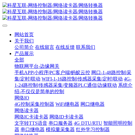
网站首页
关于我们
公司简介
在线留言
在线反馈
联系我们
产品展示
全部
物联网平台-边缘网关
手机APP|小程序|PC客户端|蚂蚁云控
网口-1-48路控制|采
集|定时|联动
WIFI-1-16路控制|传感器采集|定时|联动
4G-
1-24路控制|传感器采集|变频器PLC通信|边缘联动
系统介
绍-不仅仅是简单的控制
网络IO
4G控制采集控制器
WiFi继电器
网口继电器
网络读卡器
网络IC卡读卡器
网络ID卡读卡器
文字转TTS语音
串口服务器
4G DTU/RTU
智能照明控制
器
串口继电器
模拟量采集器
红外学习控制器