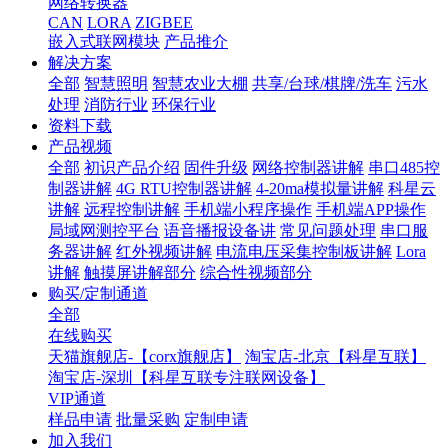
网络转换器
CAN
LORA
ZIGBEE
嵌入式联网模块
产品推介
解决方案
全部
智慧照明
智慧农业大棚
共享/台球/棋牌/洗车
污水
处理
消防行业
环保行业
资料下载
产品视频
全部
初识产品介绍
固件升级
网络控制器讲解
串口485控
制器讲解
4G RTU控制器讲解
4-20ma模拟量讲解
科星云
讲解
远程控制讲解
手机端小程序操作
手机端APP操作
局域网测控平台
语音播报设备讲
常见问题处理
串口服
务器讲解
红外视频讲解
电流电压采集控制板讲解
Lora
讲解
触摸屏讲解部分
综合性视频部分
购买/定制通道
全部
在线购买
天猫旗舰店-【corx旗舰店】
淘宝店-北京【科星互联】
淘宝店-深圳【科星互联专注联网设备】
VIP通道
样品申请
批量采购
定制申请
加入我们