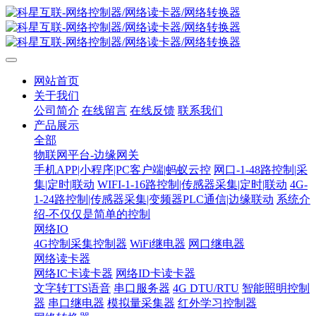
网站首页
关于我们
公司简介
在线留言
在线反馈
联系我们
产品展示
全部
物联网平台-边缘网关
手机APP|小程序|PC客户端|蚂蚁云控
网口-1-48路控制|采
集|定时|联动
WIFI-1-16路控制|传感器采集|定时|联动
4G-
1-24路控制|传感器采集|变频器PLC通信|边缘联动
系统介
绍-不仅仅是简单的控制
网络IO
4G控制采集控制器
WiFi继电器
网口继电器
网络读卡器
网络IC卡读卡器
网络ID卡读卡器
文字转TTS语音
串口服务器
4G DTU/RTU
智能照明控制
器
串口继电器
模拟量采集器
红外学习控制器