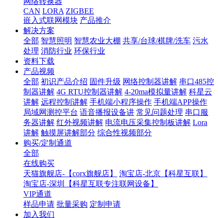
网络转换器
CAN
LORA
ZIGBEE
嵌入式联网模块
产品推介
解决方案
全部
智慧照明
智慧农业大棚
共享/台球/棋牌/洗车
污水
处理
消防行业
环保行业
资料下载
产品视频
全部
初识产品介绍
固件升级
网络控制器讲解
串口485控
制器讲解
4G RTU控制器讲解
4-20ma模拟量讲解
科星云
讲解
远程控制讲解
手机端小程序操作
手机端APP操作
局域网测控平台
语音播报设备讲
常见问题处理
串口服
务器讲解
红外视频讲解
电流电压采集控制板讲解
Lora
讲解
触摸屏讲解部分
综合性视频部分
购买/定制通道
全部
在线购买
天猫旗舰店-【corx旗舰店】
淘宝店-北京【科星互联】
淘宝店-深圳【科星互联专注联网设备】
VIP通道
样品申请
批量采购
定制申请
加入我们