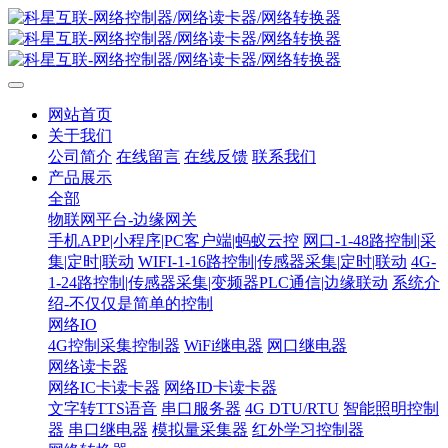
网站首页
关于我们
公司简介
在线留言
在线反馈
联系我们
产品展示
全部
物联网平台-边缘网关
手机APP|小程序|PC客户端|蚂蚁云控
网口-1-48路控制|采
集|定时|联动
WIFI-1-16路控制|传感器采集|定时|联动
4G-
1-24路控制|传感器采集|变频器PLC通信|边缘联动
系统介
绍-不仅仅是简单的控制
网络IO
4G控制采集控制器
WiFi继电器
网口继电器
网络读卡器
网络IC卡读卡器
网络ID卡读卡器
文字转TTS语音
串口服务器
4G DTU/RTU
智能照明控制
器
串口继电器
模拟量采集器
红外学习控制器