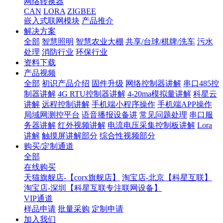
网络转换器
CAN
LORA
ZIGBEE
嵌入式联网模块
产品推介
解决方案
全部
智慧照明
智慧农业大棚
共享/台球/棋牌/洗车
污水
处理
消防行业
环保行业
资料下载
产品视频
全部
初识产品介绍
固件升级
网络控制器讲解
串口485控
制器讲解
4G RTU控制器讲解
4-20ma模拟量讲解
科星云
讲解
远程控制讲解
手机端小程序操作
手机端APP操作
局域网测控平台
语音播报设备讲
常见问题处理
串口服
务器讲解
红外视频讲解
电流电压采集控制板讲解
Lora
讲解
触摸屏讲解部分
综合性视频部分
购买/定制通道
全部
在线购买
天猫旗舰店-【corx旗舰店】
淘宝店-北京【科星互联】
淘宝店-深圳【科星互联专注联网设备】
VIP通道
样品申请
批量采购
定制申请
加入我们