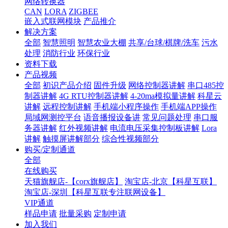
网络转换器
CAN
LORA
ZIGBEE
嵌入式联网模块
产品推介
解决方案
全部
智慧照明
智慧农业大棚
共享/台球/棋牌/洗车
污水
处理
消防行业
环保行业
资料下载
产品视频
全部
初识产品介绍
固件升级
网络控制器讲解
串口485控
制器讲解
4G RTU控制器讲解
4-20ma模拟量讲解
科星云
讲解
远程控制讲解
手机端小程序操作
手机端APP操作
局域网测控平台
语音播报设备讲
常见问题处理
串口服
务器讲解
红外视频讲解
电流电压采集控制板讲解
Lora
讲解
触摸屏讲解部分
综合性视频部分
购买/定制通道
全部
在线购买
天猫旗舰店-【corx旗舰店】
淘宝店-北京【科星互联】
淘宝店-深圳【科星互联专注联网设备】
VIP通道
样品申请
批量采购
定制申请
加入我们