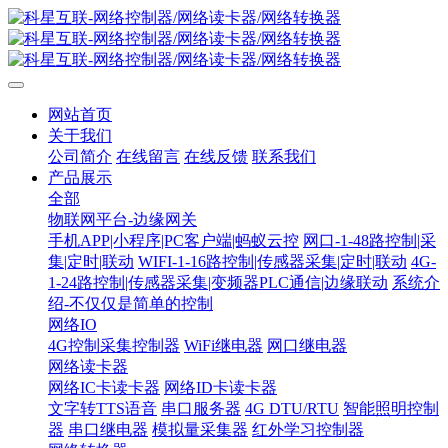
网站首页
关于我们
公司简介
在线留言
在线反馈
联系我们
产品展示
全部
物联网平台-边缘网关
手机APP|小程序|PC客户端|蚂蚁云控
网口-1-48路控制|采
集|定时|联动
WIFI-1-16路控制|传感器采集|定时|联动
4G-
1-24路控制|传感器采集|变频器PLC通信|边缘联动
系统介
绍-不仅仅是简单的控制
网络IO
4G控制采集控制器
WiFi继电器
网口继电器
网络读卡器
网络IC卡读卡器
网络ID卡读卡器
文字转TTS语音
串口服务器
4G DTU/RTU
智能照明控制
器
串口继电器
模拟量采集器
红外学习控制器