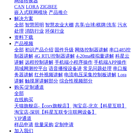
网络转换器
CAN
LORA
ZIGBEE
嵌入式联网模块
产品推介
解决方案
全部
智慧照明
智慧农业大棚
共享/台球/棋牌/洗车
污水
处理
消防行业
环保行业
资料下载
产品视频
全部
初识产品介绍
固件升级
网络控制器讲解
串口485控
制器讲解
4G RTU控制器讲解
4-20ma模拟量讲解
科星云
讲解
远程控制讲解
手机端小程序操作
手机端APP操作
局域网测控平台
语音播报设备讲
常见问题处理
串口服
务器讲解
红外视频讲解
电流电压采集控制板讲解
Lora
讲解
触摸屏讲解部分
综合性视频部分
购买/定制通道
全部
在线购买
天猫旗舰店-【corx旗舰店】
淘宝店-北京【科星互联】
淘宝店-深圳【科星互联专注联网设备】
VIP通道
样品申请
批量采购
定制申请
加入我们