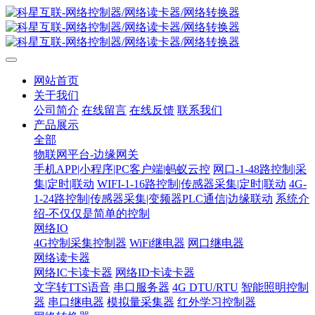
网站首页
关于我们
公司简介
在线留言
在线反馈
联系我们
产品展示
全部
物联网平台-边缘网关
手机APP|小程序|PC客户端|蚂蚁云控
网口-1-48路控制|采
集|定时|联动
WIFI-1-16路控制|传感器采集|定时|联动
4G-
1-24路控制|传感器采集|变频器PLC通信|边缘联动
系统介
绍-不仅仅是简单的控制
网络IO
4G控制采集控制器
WiFi继电器
网口继电器
网络读卡器
网络IC卡读卡器
网络ID卡读卡器
文字转TTS语音
串口服务器
4G DTU/RTU
智能照明控制
器
串口继电器
模拟量采集器
红外学习控制器