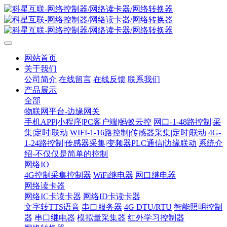
网站首页
关于我们
公司简介
在线留言
在线反馈
联系我们
产品展示
全部
物联网平台-边缘网关
手机APP|小程序|PC客户端|蚂蚁云控
网口-1-48路控制|采
集|定时|联动
WIFI-1-16路控制|传感器采集|定时|联动
4G-
1-24路控制|传感器采集|变频器PLC通信|边缘联动
系统介
绍-不仅仅是简单的控制
网络IO
4G控制采集控制器
WiFi继电器
网口继电器
网络读卡器
网络IC卡读卡器
网络ID卡读卡器
文字转TTS语音
串口服务器
4G DTU/RTU
智能照明控制
器
串口继电器
模拟量采集器
红外学习控制器