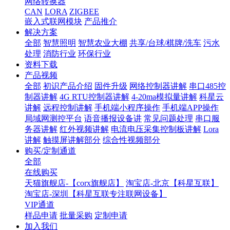
网络转换器
CAN
LORA
ZIGBEE
嵌入式联网模块
产品推介
解决方案
全部
智慧照明
智慧农业大棚
共享/台球/棋牌/洗车
污水
处理
消防行业
环保行业
资料下载
产品视频
全部
初识产品介绍
固件升级
网络控制器讲解
串口485控
制器讲解
4G RTU控制器讲解
4-20ma模拟量讲解
科星云
讲解
远程控制讲解
手机端小程序操作
手机端APP操作
局域网测控平台
语音播报设备讲
常见问题处理
串口服
务器讲解
红外视频讲解
电流电压采集控制板讲解
Lora
讲解
触摸屏讲解部分
综合性视频部分
购买/定制通道
全部
在线购买
天猫旗舰店-【corx旗舰店】
淘宝店-北京【科星互联】
淘宝店-深圳【科星互联专注联网设备】
VIP通道
样品申请
批量采购
定制申请
加入我们