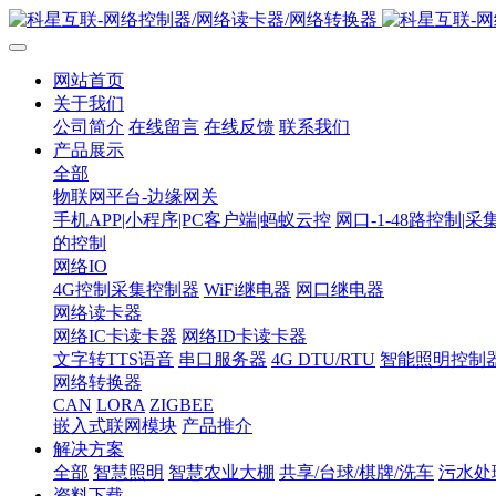
网站首页
关于我们
公司简介
在线留言
在线反馈
联系我们
产品展示
全部
物联网平台-边缘网关
手机APP|小程序|PC客户端|蚂蚁云控
网口-1-48路控制|采
的控制
网络IO
4G控制采集控制器
WiFi继电器
网口继电器
网络读卡器
网络IC卡读卡器
网络ID卡读卡器
文字转TTS语音
串口服务器
4G DTU/RTU
智能照明控制
网络转换器
CAN
LORA
ZIGBEE
嵌入式联网模块
产品推介
解决方案
全部
智慧照明
智慧农业大棚
共享/台球/棋牌/洗车
污水处
资料下载