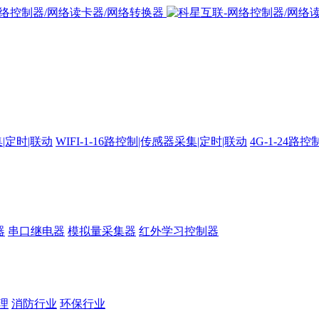
集|定时|联动
WIFI-1-16路控制|传感器采集|定时|联动
4G-1-24
器
串口继电器
模拟量采集器
红外学习控制器
理
消防行业
环保行业