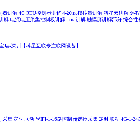
控制器讲解
4G RTU控制器讲解
4-20ma模拟量讲解
科星云讲解
远程
讲解
电流电压采集控制板讲解
Lora讲解
触摸屏讲解部分
综合性
宝店-深圳【科星互联专注联网设备】
制|采集|定时|联动
WIFI-1-16路控制|传感器采集|定时|联动
4G-1-