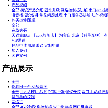
产品视频
全部
初识产品介绍
固件升级
网络控制器讲解
串口485
语音播报设备讲
常见问题处理
串口服务器讲解
红外视频
购买/定制通道
全部
在线购买
天猫旗舰店-【corx旗舰店】
淘宝店-北京【科星互联】
淘
VIP通道
样品申请
批量采购
定制申请
加入我们
客户案例
产品展示
全部
物联网平台-边缘网关
全部
手机APP|小程序|PC客户端|蚂蚁云控
网口-1-48路控
是简单的控制
网络IO
全部
4G控制采集控制器
WiFi继电器
网口继电器