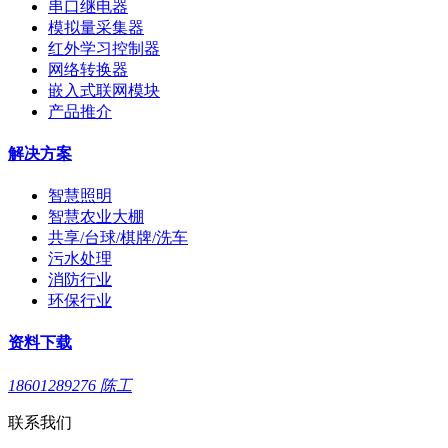
串口继电器
模拟量采集器
红外学习控制器
网络转换器
嵌入式联网模块
产品推介
解决方案
智慧照明
智慧农业大棚
共享/台球/棋牌/洗车
污水处理
消防行业
环保行业
资料下载
18601289276 陈工
联系我们