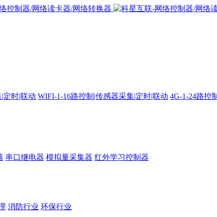
集|定时|联动
WIFI-1-16路控制|传感器采集|定时|联动
4G-1-24
器
串口继电器
模拟量采集器
红外学习控制器
理
消防行业
环保行业