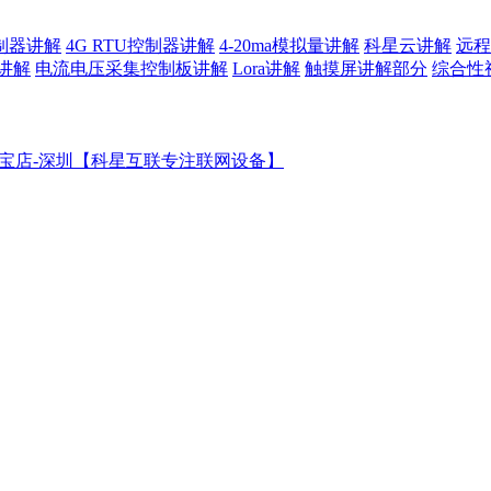
控制器讲解
4G RTU控制器讲解
4-20ma模拟量讲解
科星云讲解
远程
讲解
电流电压采集控制板讲解
Lora讲解
触摸屏讲解部分
综合性
宝店-深圳【科星互联专注联网设备】