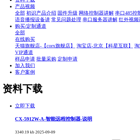
产品视频
全部
初识产品介绍
固件升级
网络控制器讲解
串口485
语音播报设备讲
常见问题处理
串口服务器讲解
红外视频
购买/定制通道
全部
在线购买
天猫旗舰店-【corx旗舰店】
淘宝店-北京【科星互联】
淘
VIP通道
样品申请
批量采购
定制申请
加入我们
客户案例
资料下载
立即下载
CX-5912W-A-智能远程控制器-说明
3340.19 kb
2025-09-09