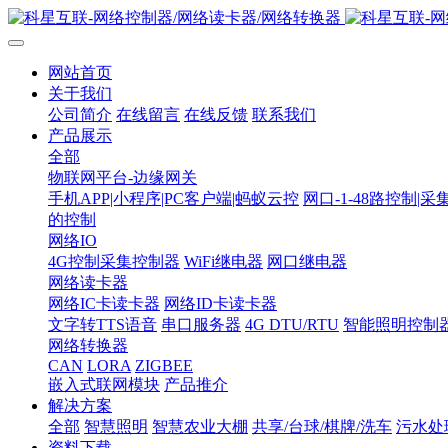
网站首页
关于我们
公司简介
在线留言
在线反馈
联系我们
产品展示
全部
物联网平台-边缘网关
手机APP|小程序|PC客户端|蚂蚁云控
网口-1-48路控制|采
的控制
网络IO
4G控制采集控制器
WiFi继电器
网口继电器
网络读卡器
网络IC卡读卡器
网络ID卡读卡器
文字转TTS语音
串口服务器
4G DTU/RTU
智能照明控制
网络转换器
CAN
LORA
ZIGBEE
嵌入式联网模块
产品推介
解决方案
全部
智慧照明
智慧农业大棚
共享/台球/棋牌/洗车
污水处
资料下载