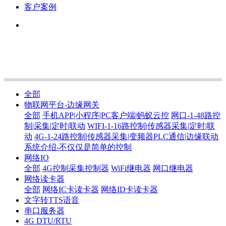
客户案例
全部
物联网平台-边缘网关
全部
手机APP|小程序|PC客户端|蚂蚁云控
网口-1-48路控
制|采集|定时|联动
WIFI-1-16路控制|传感器采集|定时|联
动
4G-1-24路控制|传感器采集|变频器PLC通信|边缘联动
系统介绍-不仅仅是简单的控制
网络IO
全部
4G控制采集控制器
WiFi继电器
网口继电器
网络读卡器
全部
网络IC卡读卡器
网络ID卡读卡器
文字转TTS语音
串口服务器
4G DTU/RTU