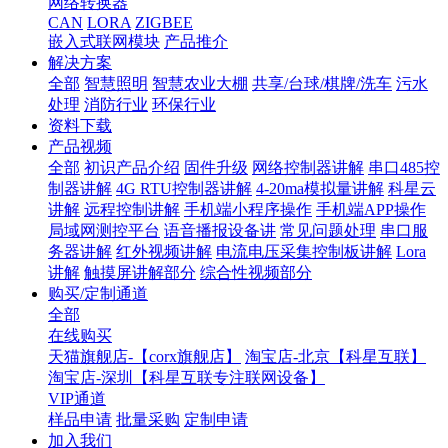
网络转换器
CAN
LORA
ZIGBEE
嵌入式联网模块
产品推介
解决方案
全部
智慧照明
智慧农业大棚
共享/台球/棋牌/洗车
污水
处理
消防行业
环保行业
资料下载
产品视频
全部
初识产品介绍
固件升级
网络控制器讲解
串口485控
制器讲解
4G RTU控制器讲解
4-20ma模拟量讲解
科星云
讲解
远程控制讲解
手机端小程序操作
手机端APP操作
局域网测控平台
语音播报设备讲
常见问题处理
串口服
务器讲解
红外视频讲解
电流电压采集控制板讲解
Lora
讲解
触摸屏讲解部分
综合性视频部分
购买/定制通道
全部
在线购买
天猫旗舰店-【corx旗舰店】
淘宝店-北京【科星互联】
淘宝店-深圳【科星互联专注联网设备】
VIP通道
样品申请
批量采购
定制申请
加入我们