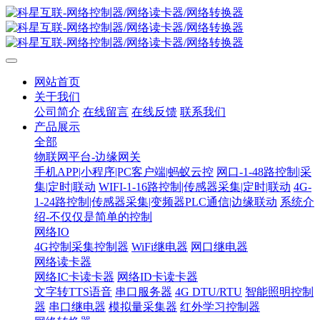
网站首页
关于我们
公司简介
在线留言
在线反馈
联系我们
产品展示
全部
物联网平台-边缘网关
手机APP|小程序|PC客户端|蚂蚁云控
网口-1-48路控制|采
集|定时|联动
WIFI-1-16路控制|传感器采集|定时|联动
4G-
1-24路控制|传感器采集|变频器PLC通信|边缘联动
系统介
绍-不仅仅是简单的控制
网络IO
4G控制采集控制器
WiFi继电器
网口继电器
网络读卡器
网络IC卡读卡器
网络ID卡读卡器
文字转TTS语音
串口服务器
4G DTU/RTU
智能照明控制
器
串口继电器
模拟量采集器
红外学习控制器