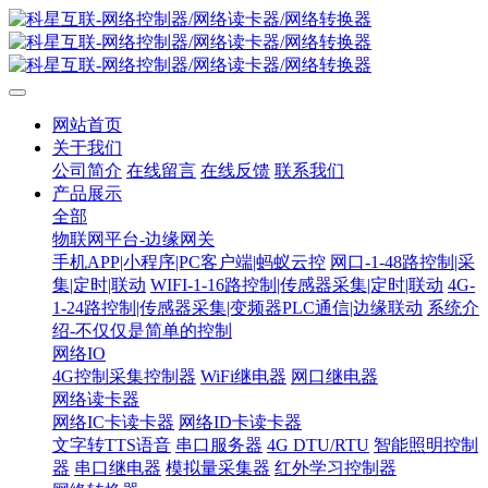
网站首页
关于我们
公司简介
在线留言
在线反馈
联系我们
产品展示
全部
物联网平台-边缘网关
手机APP|小程序|PC客户端|蚂蚁云控
网口-1-48路控制|采
集|定时|联动
WIFI-1-16路控制|传感器采集|定时|联动
4G-
1-24路控制|传感器采集|变频器PLC通信|边缘联动
系统介
绍-不仅仅是简单的控制
网络IO
4G控制采集控制器
WiFi继电器
网口继电器
网络读卡器
网络IC卡读卡器
网络ID卡读卡器
文字转TTS语音
串口服务器
4G DTU/RTU
智能照明控制
器
串口继电器
模拟量采集器
红外学习控制器