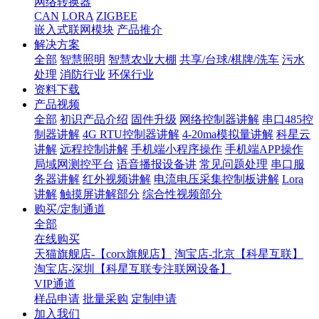
网络转换器
CAN
LORA
ZIGBEE
嵌入式联网模块
产品推介
解决方案
全部
智慧照明
智慧农业大棚
共享/台球/棋牌/洗车
污水
处理
消防行业
环保行业
资料下载
产品视频
全部
初识产品介绍
固件升级
网络控制器讲解
串口485控
制器讲解
4G RTU控制器讲解
4-20ma模拟量讲解
科星云
讲解
远程控制讲解
手机端小程序操作
手机端APP操作
局域网测控平台
语音播报设备讲
常见问题处理
串口服
务器讲解
红外视频讲解
电流电压采集控制板讲解
Lora
讲解
触摸屏讲解部分
综合性视频部分
购买/定制通道
全部
在线购买
天猫旗舰店-【corx旗舰店】
淘宝店-北京【科星互联】
淘宝店-深圳【科星互联专注联网设备】
VIP通道
样品申请
批量采购
定制申请
加入我们