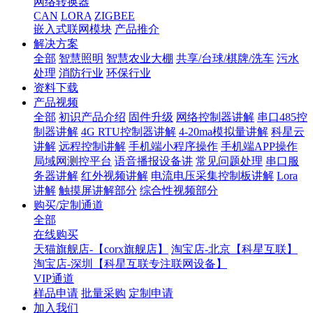
网络转换器
CAN
LORA
ZIGBEE
嵌入式联网模块
产品推介
解决方案
全部
智慧照明
智慧农业大棚
共享/台球/棋牌/洗车
污水
处理
消防行业
环保行业
资料下载
产品视频
全部
初识产品介绍
固件升级
网络控制器讲解
串口485控
制器讲解
4G RTU控制器讲解
4-20ma模拟量讲解
科星云
讲解
远程控制讲解
手机端小程序操作
手机端APP操作
局域网测控平台
语音播报设备讲
常见问题处理
串口服
务器讲解
红外视频讲解
电流电压采集控制板讲解
Lora
讲解
触摸屏讲解部分
综合性视频部分
购买/定制通道
全部
在线购买
天猫旗舰店-【corx旗舰店】
淘宝店-北京【科星互联】
淘宝店-深圳【科星互联专注联网设备】
VIP通道
样品申请
批量采购
定制申请
加入我们