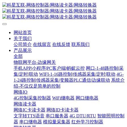
网站首页
关于我们
公司简介
在线留言
在线反馈
联系我们
产品展示
全部
物联网平台-边缘网关
手机APP|小程序|PC客户端|蚂蚁云控
网口-1-48路控制|采
集|定时|联动
WIFI-1-16路控制|传感器采集|定时|联动
4G-
1-24路控制|传感器采集|变频器PLC通信|边缘联动
系统介
绍-不仅仅是简单的控制
网络IO
4G控制采集控制器
WiFi继电器
网口继电器
网络读卡器
网络IC卡读卡器
网络ID卡读卡器
文字转TTS语音
串口服务器
4G DTU/RTU
智能照明控制
器
串口继电器
模拟量采集器
红外学习控制器