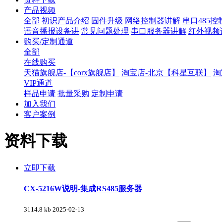
产品视频
全部
初识产品介绍
固件升级
网络控制器讲解
串口485
语音播报设备讲
常见问题处理
串口服务器讲解
红外视频
购买/定制通道
全部
在线购买
天猫旗舰店-【corx旗舰店】
淘宝店-北京【科星互联】
淘
VIP通道
样品申请
批量采购
定制申请
加入我们
客户案例
资料下载
立即下载
CX-5216W说明-集成RS485服务器
3114.8 kb
2025-02-13