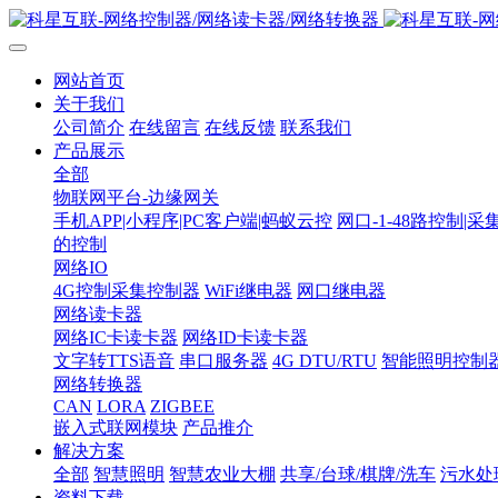
网站首页
关于我们
公司简介
在线留言
在线反馈
联系我们
产品展示
全部
物联网平台-边缘网关
手机APP|小程序|PC客户端|蚂蚁云控
网口-1-48路控制|采
的控制
网络IO
4G控制采集控制器
WiFi继电器
网口继电器
网络读卡器
网络IC卡读卡器
网络ID卡读卡器
文字转TTS语音
串口服务器
4G DTU/RTU
智能照明控制
网络转换器
CAN
LORA
ZIGBEE
嵌入式联网模块
产品推介
解决方案
全部
智慧照明
智慧农业大棚
共享/台球/棋牌/洗车
污水处
资料下载