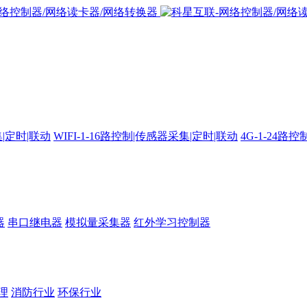
集|定时|联动
WIFI-1-16路控制|传感器采集|定时|联动
4G-1-24
器
串口继电器
模拟量采集器
红外学习控制器
理
消防行业
环保行业