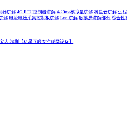
控制器讲解
4G RTU控制器讲解
4-20ma模拟量讲解
科星云讲解
远程
讲解
电流电压采集控制板讲解
Lora讲解
触摸屏讲解部分
综合性
宝店-深圳【科星互联专注联网设备】