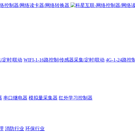
集|定时|联动
WIFI-1-16路控制|传感器采集|定时|联动
4G-1-24
器
串口继电器
模拟量采集器
红外学习控制器
理
消防行业
环保行业