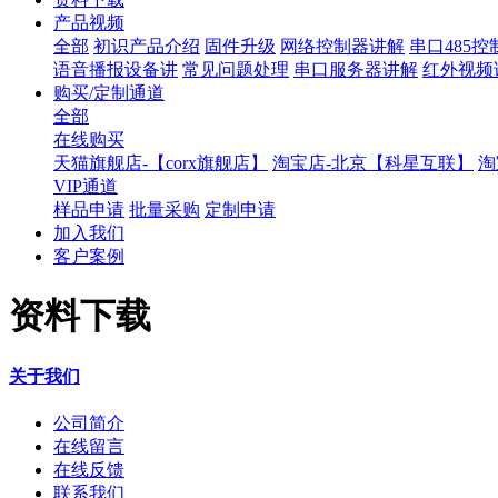
产品视频
全部
初识产品介绍
固件升级
网络控制器讲解
串口485
语音播报设备讲
常见问题处理
串口服务器讲解
红外视频
购买/定制通道
全部
在线购买
天猫旗舰店-【corx旗舰店】
淘宝店-北京【科星互联】
淘
VIP通道
样品申请
批量采购
定制申请
加入我们
客户案例
资料下载
关于我们
公司简介
在线留言
在线反馈
联系我们