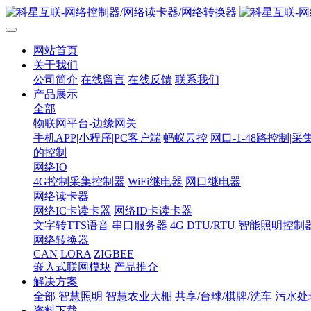
网站首页
关于我们
公司简介
在线留言
在线反馈
联系我们
产品展示
全部
物联网平台-边缘网关
手机APP|小程序|PC客户端|蚂蚁云控
网口-1-48路控制|采
的控制
网络IO
4G控制采集控制器
WiFi继电器
网口继电器
网络读卡器
网络IC卡读卡器
网络ID卡读卡器
文字转TTS语音
串口服务器
4G DTU/RTU
智能照明控制
网络转换器
CAN
LORA
ZIGBEE
嵌入式联网模块
产品推介
解决方案
全部
智慧照明
智慧农业大棚
共享/台球/棋牌/洗车
污水处
资料下载