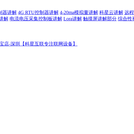
控制器讲解
4G RTU控制器讲解
4-20ma模拟量讲解
科星云讲解
远程
讲解
电流电压采集控制板讲解
Lora讲解
触摸屏讲解部分
综合性
宝店-深圳【科星互联专注联网设备】