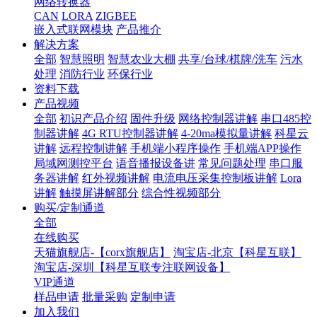
网络转换器
CAN
LORA
ZIGBEE
嵌入式联网模块
产品推介
解决方案
全部
智慧照明
智慧农业大棚
共享/台球/棋牌/洗车
污水
处理
消防行业
环保行业
资料下载
产品视频
全部
初识产品介绍
固件升级
网络控制器讲解
串口485控
制器讲解
4G RTU控制器讲解
4-20ma模拟量讲解
科星云
讲解
远程控制讲解
手机端小程序操作
手机端APP操作
局域网测控平台
语音播报设备讲
常见问题处理
串口服
务器讲解
红外视频讲解
电流电压采集控制板讲解
Lora
讲解
触摸屏讲解部分
综合性视频部分
购买/定制通道
全部
在线购买
天猫旗舰店-【corx旗舰店】
淘宝店-北京【科星互联】
淘宝店-深圳【科星互联专注联网设备】
VIP通道
样品申请
批量采购
定制申请
加入我们