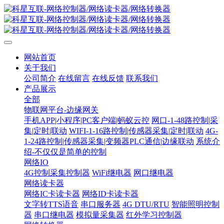
网站首页
关于我们
公司简介
在线留言
在线反馈
联系我们
产品展示
全部
物联网平台-边缘网关
手机APP|小程序|PC客户端|蚂蚁云控
网口-1-48路控制|采
集|定时|联动
WIFI-1-16路控制|传感器采集|定时|联动
4G-
1-24路控制|传感器采集|变频器PLC通信|边缘联动
系统介
绍-不仅仅是简单的控制
网络IO
4G控制采集控制器
WiFi继电器
网口继电器
网络读卡器
网络IC卡读卡器
网络ID卡读卡器
文字转TTS语音
串口服务器
4G DTU/RTU
智能照明控制
器
串口继电器
模拟量采集器
红外学习控制器