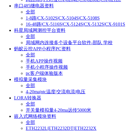
串口485继电器资料
全部
1-8路|CX-5102S|CX-5104S|CX-5108S
16-48路|CX-5116S|CX-5124S|CX-5132S|CX-9101S
科星局域网测控平台资料
全部
局域网内连接多个设备平台软件-部队 学校
蚂蚁云控APP小程序PC资料
全部
手机APP操作视频
手机小程序操作视频
pc客户端体验版本
模拟量采集模块
全部
4-20ma|ntc温度|交流电流|电压
LORA转换器
全部
开关量模拟量4-20ma远传5000米
嵌入式网络模块资料
全部
ETH2232L|ETH2232DT|ETH2232X