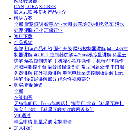
网络转换器
CAN
LORA
ZIGBEE
嵌入式联网模块
产品推介
解决方案
全部
智慧照明
智慧农业大棚
共享/台球/棋牌/洗车
污水
处理
消防行业
环保行业
资料下载
产品视频
全部
初识产品介绍
固件升级
网络控制器讲解
串口485控
制器讲解
4G RTU控制器讲解
4-20ma模拟量讲解
科星云
讲解
远程控制讲解
手机端小程序操作
手机端APP操作
局域网测控平台
语音播报设备讲
常见问题处理
串口服
务器讲解
红外视频讲解
电流电压采集控制板讲解
Lora
讲解
触摸屏讲解部分
综合性视频部分
购买/定制通道
全部
在线购买
天猫旗舰店-【corx旗舰店】
淘宝店-北京【科星互联】
淘宝店-深圳【科星互联专注联网设备】
VIP通道
样品申请
批量采购
定制申请
加入我们