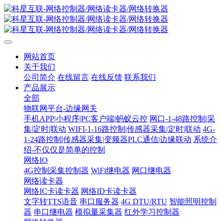
网站首页
关于我们
公司简介
在线留言
在线反馈
联系我们
产品展示
全部
物联网平台-边缘网关
手机APP|小程序|PC客户端|蚂蚁云控
网口-1-48路控制|采
集|定时|联动
WIFI-1-16路控制|传感器采集|定时|联动
4G-
1-24路控制|传感器采集|变频器PLC通信|边缘联动
系统介
绍-不仅仅是简单的控制
网络IO
4G控制采集控制器
WiFi继电器
网口继电器
网络读卡器
网络IC卡读卡器
网络ID卡读卡器
文字转TTS语音
串口服务器
4G DTU/RTU
智能照明控制
器
串口继电器
模拟量采集器
红外学习控制器