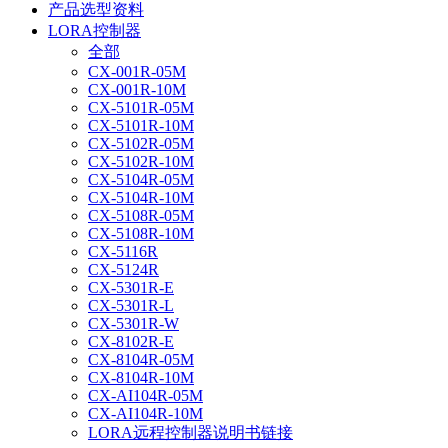
产品选型资料
LORA控制器
全部
CX-001R-05M
CX-001R-10M
CX-5101R-05M
CX-5101R-10M
CX-5102R-05M
CX-5102R-10M
CX-5104R-05M
CX-5104R-10M
CX-5108R-05M
CX-5108R-10M
CX-5116R
CX-5124R
CX-5301R-E
CX-5301R-L
CX-5301R-W
CX-8102R-E
CX-8104R-05M
CX-8104R-10M
CX-AI104R-05M
CX-AI104R-10M
LORA远程控制器说明书链接