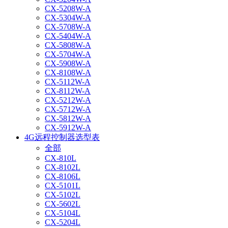
CX-5208W-A
CX-5304W-A
CX-5708W-A
CX-5404W-A
CX-5808W-A
CX-5704W-A
CX-5908W-A
CX-8108W-A
CX-5112W-A
CX-8112W-A
CX-5212W-A
CX-5712W-A
CX-5812W-A
CX-5912W-A
4G远程控制器选型表
全部
CX-810L
CX-8102L
CX-8106L
CX-5101L
CX-5102L
CX-5602L
CX-5104L
CX-5204L