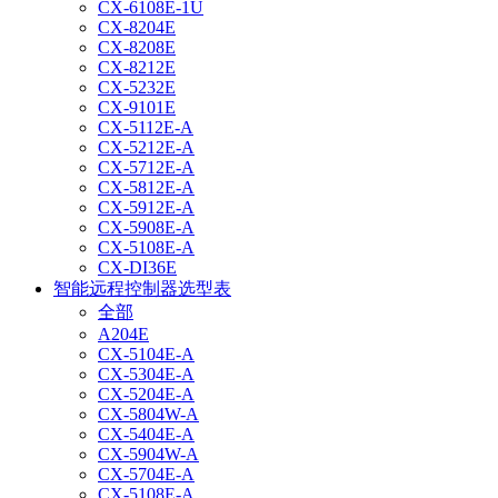
CX-6108E-1U
CX-8204E
CX-8208E
CX-8212E
CX-5232E
CX-9101E
CX-5112E-A
CX-5212E-A
CX-5712E-A
CX-5812E-A
CX-5912E-A
CX-5908E-A
CX-5108E-A
CX-DI36E
智能远程控制器选型表
全部
A204E
CX-5104E-A
CX-5304E-A
CX-5204E-A
CX-5804W-A
CX-5404E-A
CX-5904W-A
CX-5704E-A
CX-5108E-A