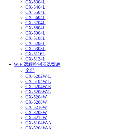
CX-5304L
CX-5404L
CX-5504L
CX-5604L
CX-5704L
CX-5804L
CX-5904L
CX-5108L
CX-5208L
CX-5308L
CX-5116L
CX-5124L
WIFI远程控制器选型表
全部
CX-5202W-L
CX-5104W-L
CX-5204W-E
CX-5208W-L
CX-5204W
CX-5208W
CX-5216W
CX-8208W
CX-8212W
CX-5104W-A
CX-5204W-A