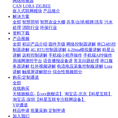
网络转换器
CAN
LORA
ZIGBEE
嵌入式联网模块
产品推介
解决方案
全部
智慧照明
智慧农业大棚
共享/台球/棋牌/洗车
污水
处理
消防行业
环保行业
资料下载
产品视频
全部
初识产品介绍
固件升级
网络控制器讲解
串口485控
制器讲解
4G RTU控制器讲解
4-20ma模拟量讲解
科星云
讲解
远程控制讲解
手机端小程序操作
手机端APP操作
局域网测控平台
语音播报设备讲
常见问题处理
串口服
务器讲解
红外视频讲解
电流电压采集控制板讲解
Lora
讲解
触摸屏讲解部分
综合性视频部分
购买/定制通道
全部
在线购买
天猫旗舰店-【corx旗舰店】
淘宝店-北京【科星互联】
淘宝店-深圳【科星互联专注联网设备】
VIP通道
样品申请
批量采购
定制申请
加入我们