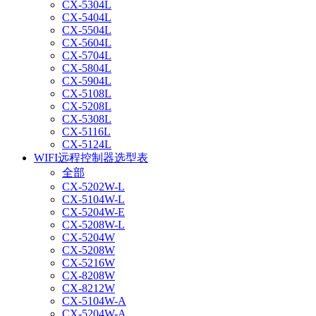
CX-5304L
CX-5404L
CX-5504L
CX-5604L
CX-5704L
CX-5804L
CX-5904L
CX-5108L
CX-5208L
CX-5308L
CX-5116L
CX-5124L
WIFI远程控制器选型表
全部
CX-5202W-L
CX-5104W-L
CX-5204W-E
CX-5208W-L
CX-5204W
CX-5208W
CX-5216W
CX-8208W
CX-8212W
CX-5104W-A
CX-5204W-A