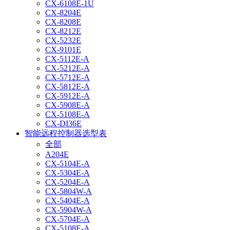
CX-6108E-1U
CX-8204E
CX-8208E
CX-8212E
CX-5232E
CX-9101E
CX-5112E-A
CX-5212E-A
CX-5712E-A
CX-5812E-A
CX-5912E-A
CX-5908E-A
CX-5108E-A
CX-DI36E
智能远程控制器选型表
全部
A204E
CX-5104E-A
CX-5304E-A
CX-5204E-A
CX-5804W-A
CX-5404E-A
CX-5904W-A
CX-5704E-A
CX-5108E-A