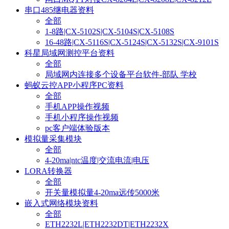
串口485继电器资料
全部
1-8路|CX-5102S|CX-5104S|CX-5108S
16-48路|CX-5116S|CX-5124S|CX-5132S|CX-9101S
科星局域网测控平台资料
全部
局域网内连接多个设备平台软件-部队 学校
蚂蚁云控APP小程序PC资料
全部
手机APP操作视频
手机小程序操作视频
pc客户端体验版本
模拟量采集模块
全部
4-20ma|ntc温度|交流电流|电压
LORA转换器
全部
开关量模拟量4-20ma远传5000米
嵌入式网络模块资料
全部
ETH2232L|ETH2232DT|ETH2232X