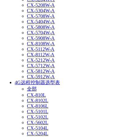
CX-5208W-A
CX-5304W-A
CX-5708W-A
CX-5404W-A
CX-5808W-A
CX-5704W-A
CX-5908W-A
CX-8108W-A
CX-5112W-A
CX-8112W-A
CX-5212W-A
CX-5712W-A
CX-5812W-A
CX-5912W-A
4G远程控制器选型表
全部
CX-810L
CX-8102L
CX-8106L
CX-5101L
CX-5102L
CX-5602L
CX-5104L
CX-5204L