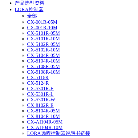
产品选型资料
LORA控制器
全部
CX-001R-05M
CX-001R-10M
CX-5101R-05M
CX-5101R-10M
CX-5102R-05M
CX-5102R-10M
CX-5104R-05M
CX-5104R-10M
CX-5108R-05M
CX-5108R-10M
CX-5116R
CX-5124R
CX-5301R-E
CX-5301R-L
CX-5301R-W
CX-8102R-E
CX-8104R-05M
CX-8104R-10M
CX-AI104R-05M
CX-AI104R-10M
LORA远程控制器说明书链接