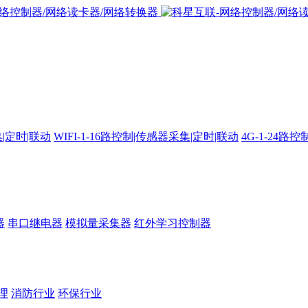
集|定时|联动
WIFI-1-16路控制|传感器采集|定时|联动
4G-1-24
器
串口继电器
模拟量采集器
红外学习控制器
理
消防行业
环保行业