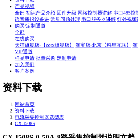
产品视频
全部
初识产品介绍
固件升级
网络控制器讲解
串口485
语音播报设备讲
常见问题处理
串口服务器讲解
红外视频
购买/定制通道
全部
在线购买
天猫旗舰店-【corx旗舰店】
淘宝店-北京【科星互联】
淘
VIP通道
样品申请
批量采购
定制申请
加入我们
客户案例
资料下载
网站首页
资料下载
电流采集控制器选型表
CX-I508S
CX-I508S-0-50A-8路采集控制器说明文档