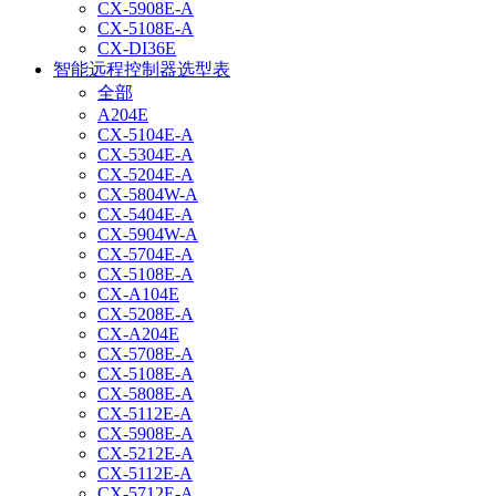
CX-5908E-A
CX-5108E-A
CX-DI36E
智能远程控制器选型表
全部
A204E
CX-5104E-A
CX-5304E-A
CX-5204E-A
CX-5804W-A
CX-5404E-A
CX-5904W-A
CX-5704E-A
CX-5108E-A
CX-A104E
CX-5208E-A
CX-A204E
CX-5708E-A
CX-5108E-A
CX-5808E-A
CX-5112E-A
CX-5908E-A
CX-5212E-A
CX-5112E-A
CX-5712E-A