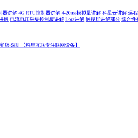
控制器讲解
4G RTU控制器讲解
4-20ma模拟量讲解
科星云讲解
远程
讲解
电流电压采集控制板讲解
Lora讲解
触摸屏讲解部分
综合性
宝店-深圳【科星互联专注联网设备】