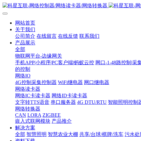
网站首页
关于我们
公司简介
在线留言
在线反馈
联系我们
产品展示
全部
物联网平台-边缘网关
手机APP|小程序|PC客户端|蚂蚁云控
网口-1-48路控制|采
的控制
网络IO
4G控制采集控制器
WiFi继电器
网口继电器
网络读卡器
网络IC卡读卡器
网络ID卡读卡器
文字转TTS语音
串口服务器
4G DTU/RTU
智能照明控制
网络转换器
CAN
LORA
ZIGBEE
嵌入式联网模块
产品推介
解决方案
全部
智慧照明
智慧农业大棚
共享/台球/棋牌/洗车
污水处
资料下载