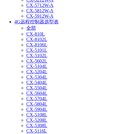
CX-5712W-A
CX-5812W-A
CX-5912W-A
4G远程控制器选型表
全部
CX-810L
CX-8102L
CX-8106L
CX-5101L
CX-5102L
CX-5602L
CX-5104L
CX-5204L
CX-5304L
CX-5404L
CX-5504L
CX-5604L
CX-5704L
CX-5804L
CX-5904L
CX-5108L
CX-5208L
CX-5308L
CX-5116L