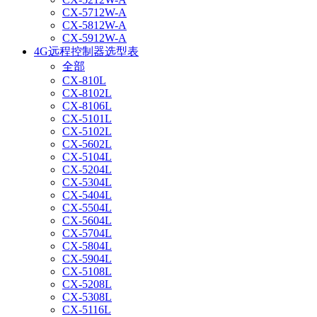
CX-5712W-A
CX-5812W-A
CX-5912W-A
4G远程控制器选型表
全部
CX-810L
CX-8102L
CX-8106L
CX-5101L
CX-5102L
CX-5602L
CX-5104L
CX-5204L
CX-5304L
CX-5404L
CX-5504L
CX-5604L
CX-5704L
CX-5804L
CX-5904L
CX-5108L
CX-5208L
CX-5308L
CX-5116L