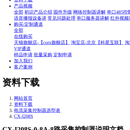
产品视频
全部
初识产品介绍
固件升级
网络控制器讲解
串口485
语音播报设备讲
常见问题处理
串口服务器讲解
红外视频
购买/定制通道
全部
在线购买
天猫旗舰店-【corx旗舰店】
淘宝店-北京【科星互联】
淘
VIP通道
样品申请
批量采购
定制申请
加入我们
客户案例
资料下载
网站首页
资料下载
电流采集控制器选型表
CX-I208S
CX-I208S-0-8A-8路采集控制器说明文档