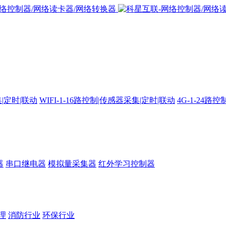
集|定时|联动
WIFI-1-16路控制|传感器采集|定时|联动
4G-1-24
器
串口继电器
模拟量采集器
红外学习控制器
理
消防行业
环保行业