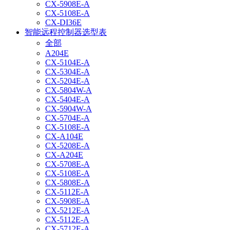
CX-5908E-A
CX-5108E-A
CX-DI36E
智能远程控制器选型表
全部
A204E
CX-5104E-A
CX-5304E-A
CX-5204E-A
CX-5804W-A
CX-5404E-A
CX-5904W-A
CX-5704E-A
CX-5108E-A
CX-A104E
CX-5208E-A
CX-A204E
CX-5708E-A
CX-5108E-A
CX-5808E-A
CX-5112E-A
CX-5908E-A
CX-5212E-A
CX-5112E-A
CX-5712E-A