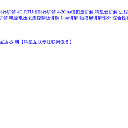
控制器讲解
4G RTU控制器讲解
4-20ma模拟量讲解
科星云讲解
远程
讲解
电流电压采集控制板讲解
Lora讲解
触摸屏讲解部分
综合性
宝店-深圳【科星互联专注联网设备】