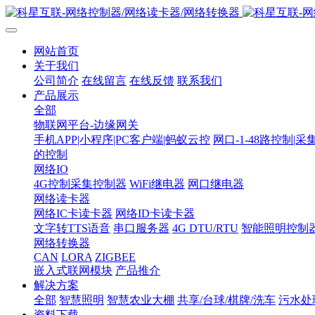
网站首页
关于我们
公司简介
在线留言
在线反馈
联系我们
产品展示
全部
物联网平台-边缘网关
手机APP|小程序|PC客户端|蚂蚁云控
网口-1-48路控制|采
的控制
网络IO
4G控制采集控制器
WiFi继电器
网口继电器
网络读卡器
网络IC卡读卡器
网络ID卡读卡器
文字转TTS语音
串口服务器
4G DTU/RTU
智能照明控制
网络转换器
CAN
LORA
ZIGBEE
嵌入式联网模块
产品推介
解决方案
全部
智慧照明
智慧农业大棚
共享/台球/棋牌/洗车
污水处
资料下载