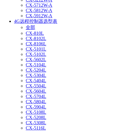
CX-5712W-A
CX-5812W-A
CX-5912W-A
4G远程控制器选型表
全部
CX-810L
CX-8102L
CX-8106L
CX-5101L
CX-5102L
CX-5602L
CX-5104L
CX-5204L
CX-5304L
CX-5404L
CX-5504L
CX-5604L
CX-5704L
CX-5804L
CX-5904L
CX-5108L
CX-5208L
CX-5308L
CX-5116L