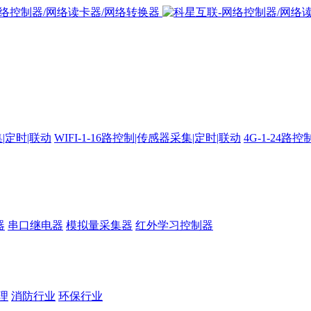
集|定时|联动
WIFI-1-16路控制|传感器采集|定时|联动
4G-1-24
器
串口继电器
模拟量采集器
红外学习控制器
理
消防行业
环保行业