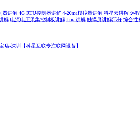
控制器讲解
4G RTU控制器讲解
4-20ma模拟量讲解
科星云讲解
远程
讲解
电流电压采集控制板讲解
Lora讲解
触摸屏讲解部分
综合性
宝店-深圳【科星互联专注联网设备】