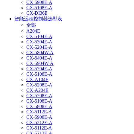
CX-5908E-A
CX-5108E-A
CX-DI36E
智能远程控制器选型表
全部
A204E
CX-5104E-A
CX-5304E-A
CX-5204E-A
CX-5804W-A
CX-5404E-A
CX-5904W-A
CX-5704E-A
CX-5108E-A
CX-A104E
CX-5208E-A
CX-A204E
CX-5708E-A
CX-5108E-A
CX-5808E-A
CX-5112E-A
CX-5908E-A
CX-5212E-A
CX-5112E-A
CX-5712E-A