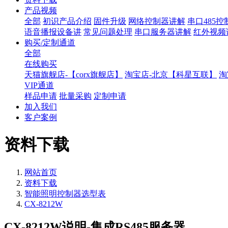
产品视频
全部
初识产品介绍
固件升级
网络控制器讲解
串口485
语音播报设备讲
常见问题处理
串口服务器讲解
红外视频
购买/定制通道
全部
在线购买
天猫旗舰店-【corx旗舰店】
淘宝店-北京【科星互联】
淘
VIP通道
样品申请
批量采购
定制申请
加入我们
客户案例
资料下载
网站首页
资料下载
智能照明控制器选型表
CX-8212W
CX-8212W说明-集成RS485服务器