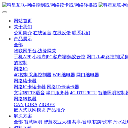
网站首页
关于我们
公司简介
在线留言
在线反馈
联系我们
产品展示
全部
物联网平台-边缘网关
手机APP|小程序|PC客户端|蚂蚁云控
网口-1-48路控制|采
的控制
网络IO
4G控制采集控制器
WiFi继电器
网口继电器
网络读卡器
网络IC卡读卡器
网络ID卡读卡器
文字转TTS语音
串口服务器
4G DTU/RTU
智能照明控制
网络转换器
CAN
LORA
ZIGBEE
嵌入式联网模块
产品推介
解决方案
全部
智慧照明
智慧农业大棚
共享/台球/棋牌/洗车
污水处
资料下载