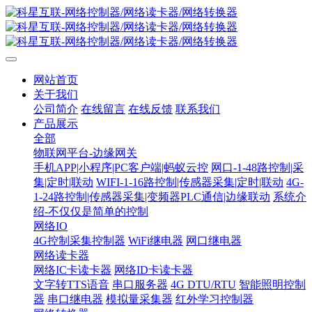
网站首页
关于我们
公司简介
在线留言
在线反馈
联系我们
产品展示
全部
物联网平台-边缘网关
手机APP|小程序|PC客户端|蚂蚁云控
网口-1-48路控制|采
集|定时|联动
WIFI-1-16路控制|传感器采集|定时|联动
4G-
1-24路控制|传感器采集|变频器PLC通信|边缘联动
系统介
绍-不仅仅是简单的控制
网络IO
4G控制采集控制器
WiFi继电器
网口继电器
网络读卡器
网络IC卡读卡器
网络ID卡读卡器
文字转TTS语音
串口服务器
4G DTU/RTU
智能照明控制
器
串口继电器
模拟量采集器
红外学习控制器