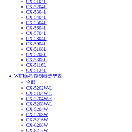
CX-5104L
CX-5204L
CX-5304L
CX-5404L
CX-5504L
CX-5604L
CX-5704L
CX-5804L
CX-5904L
CX-5108L
CX-5208L
CX-5308L
CX-5116L
CX-5124L
WIFI远程控制器选型表
全部
CX-5202W-L
CX-5104W-L
CX-5204W-E
CX-5208W-L
CX-5204W
CX-5208W
CX-5216W
CX-8208W
CX-8212W