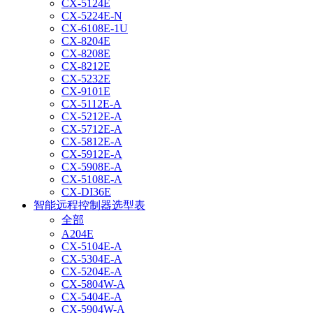
CX-5124E
CX-5224E-N
CX-6108E-1U
CX-8204E
CX-8208E
CX-8212E
CX-5232E
CX-9101E
CX-5112E-A
CX-5212E-A
CX-5712E-A
CX-5812E-A
CX-5912E-A
CX-5908E-A
CX-5108E-A
CX-DI36E
智能远程控制器选型表
全部
A204E
CX-5104E-A
CX-5304E-A
CX-5204E-A
CX-5804W-A
CX-5404E-A
CX-5904W-A