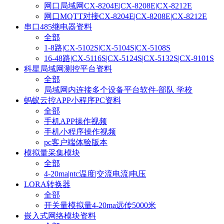
网口局域网CX-8204E|CX-8208E|CX-8212E
网口MQTT对接CX-8204E|CX-8208E|CX-8212E
串口485继电器资料
全部
1-8路|CX-5102S|CX-5104S|CX-5108S
16-48路|CX-5116S|CX-5124S|CX-5132S|CX-9101S
科星局域网测控平台资料
全部
局域网内连接多个设备平台软件-部队 学校
蚂蚁云控APP小程序PC资料
全部
手机APP操作视频
手机小程序操作视频
pc客户端体验版本
模拟量采集模块
全部
4-20ma|ntc温度|交流电流|电压
LORA转换器
全部
开关量模拟量4-20ma远传5000米
嵌入式网络模块资料