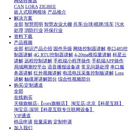
网络转换器
CAN
LORA
ZIGBEE
嵌入式联网模块
产品推介
解决方案
全部
智慧照明
智慧农业大棚
共享/台球/棋牌/洗车
污水
处理
消防行业
环保行业
资料下载
产品视频
全部
初识产品介绍
固件升级
网络控制器讲解
串口485控
制器讲解
4G RTU控制器讲解
4-20ma模拟量讲解
科星云
讲解
远程控制讲解
手机端小程序操作
手机端APP操作
局域网测控平台
语音播报设备讲
常见问题处理
串口服
务器讲解
红外视频讲解
电流电压采集控制板讲解
Lora
讲解
触摸屏讲解部分
综合性视频部分
购买/定制通道
全部
在线购买
天猫旗舰店-【corx旗舰店】
淘宝店-北京【科星互联】
淘宝店-深圳【科星互联专注联网设备】
VIP通道
样品申请
批量采购
定制申请
加入我们