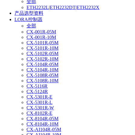
全部
ETH2232L|ETH2232DT|ETH2232X
产品选型资料
LORA控制器
全部
CX-001R-05M
CX-001R-10M
CX-5101R-05M
CX-5101R-10M
CX-5102R-05M
CX-5102R-10M
CX-5104R-05M
CX-5104R-10M
CX-5108R-05M
CX-5108R-10M
CX-5116R
CX-5124R
CX-5301R-E
CX-5301R-L
CX-5301R-W
CX-8102R-E
CX-8104R-05M
CX-8104R-10M
CX-AI104R-05M
CX-AI104R-10M