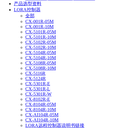
产品选型资料
LORA控制器
全部
CX-001R-05M
CX-001R-10M
CX-5101R-05M
CX-5101R-10M
CX-5102R-05M
CX-5102R-10M
CX-5104R-05M
CX-5104R-10M
CX-5108R-05M
CX-5108R-10M
CX-5116R
CX-5124R
CX-5301R-E
CX-5301R-L
CX-5301R-W
CX-8102R-E
CX-8104R-05M
CX-8104R-10M
CX-AI104R-05M
CX-AI104R-10M
LORA远程控制器说明书链接