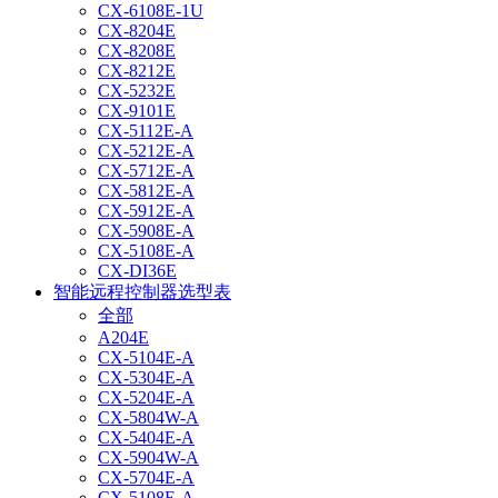
CX-6108E-1U
CX-8204E
CX-8208E
CX-8212E
CX-5232E
CX-9101E
CX-5112E-A
CX-5212E-A
CX-5712E-A
CX-5812E-A
CX-5912E-A
CX-5908E-A
CX-5108E-A
CX-DI36E
智能远程控制器选型表
全部
A204E
CX-5104E-A
CX-5304E-A
CX-5204E-A
CX-5804W-A
CX-5404E-A
CX-5904W-A
CX-5704E-A
CX-5108E-A