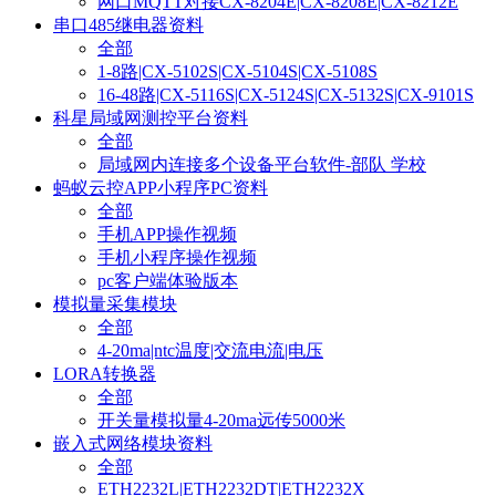
网口MQTT对接CX-8204E|CX-8208E|CX-8212E
串口485继电器资料
全部
1-8路|CX-5102S|CX-5104S|CX-5108S
16-48路|CX-5116S|CX-5124S|CX-5132S|CX-9101S
科星局域网测控平台资料
全部
局域网内连接多个设备平台软件-部队 学校
蚂蚁云控APP小程序PC资料
全部
手机APP操作视频
手机小程序操作视频
pc客户端体验版本
模拟量采集模块
全部
4-20ma|ntc温度|交流电流|电压
LORA转换器
全部
开关量模拟量4-20ma远传5000米
嵌入式网络模块资料
全部
ETH2232L|ETH2232DT|ETH2232X