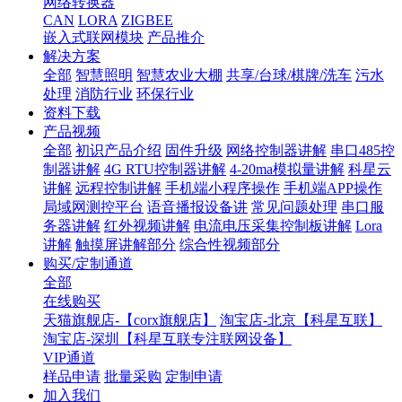
网络转换器
CAN
LORA
ZIGBEE
嵌入式联网模块
产品推介
解决方案
全部
智慧照明
智慧农业大棚
共享/台球/棋牌/洗车
污水
处理
消防行业
环保行业
资料下载
产品视频
全部
初识产品介绍
固件升级
网络控制器讲解
串口485控
制器讲解
4G RTU控制器讲解
4-20ma模拟量讲解
科星云
讲解
远程控制讲解
手机端小程序操作
手机端APP操作
局域网测控平台
语音播报设备讲
常见问题处理
串口服
务器讲解
红外视频讲解
电流电压采集控制板讲解
Lora
讲解
触摸屏讲解部分
综合性视频部分
购买/定制通道
全部
在线购买
天猫旗舰店-【corx旗舰店】
淘宝店-北京【科星互联】
淘宝店-深圳【科星互联专注联网设备】
VIP通道
样品申请
批量采购
定制申请
加入我们