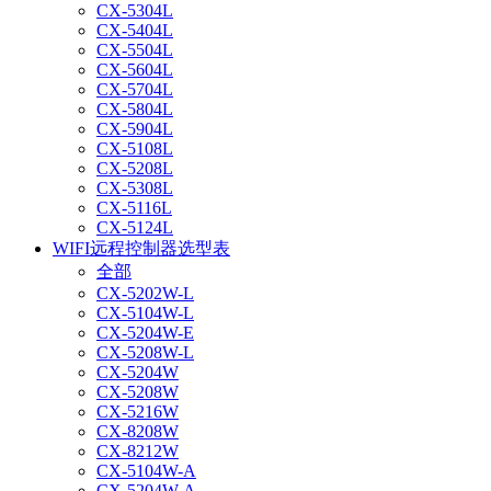
CX-5304L
CX-5404L
CX-5504L
CX-5604L
CX-5704L
CX-5804L
CX-5904L
CX-5108L
CX-5208L
CX-5308L
CX-5116L
CX-5124L
WIFI远程控制器选型表
全部
CX-5202W-L
CX-5104W-L
CX-5204W-E
CX-5208W-L
CX-5204W
CX-5208W
CX-5216W
CX-8208W
CX-8212W
CX-5104W-A
CX-5204W-A