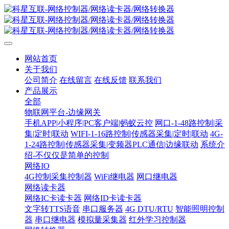
网站首页
关于我们
公司简介
在线留言
在线反馈
联系我们
产品展示
全部
物联网平台-边缘网关
手机APP|小程序|PC客户端|蚂蚁云控
网口-1-48路控制|采
集|定时|联动
WIFI-1-16路控制|传感器采集|定时|联动
4G-
1-24路控制|传感器采集|变频器PLC通信|边缘联动
系统介
绍-不仅仅是简单的控制
网络IO
4G控制采集控制器
WiFi继电器
网口继电器
网络读卡器
网络IC卡读卡器
网络ID卡读卡器
文字转TTS语音
串口服务器
4G DTU/RTU
智能照明控制
器
串口继电器
模拟量采集器
红外学习控制器