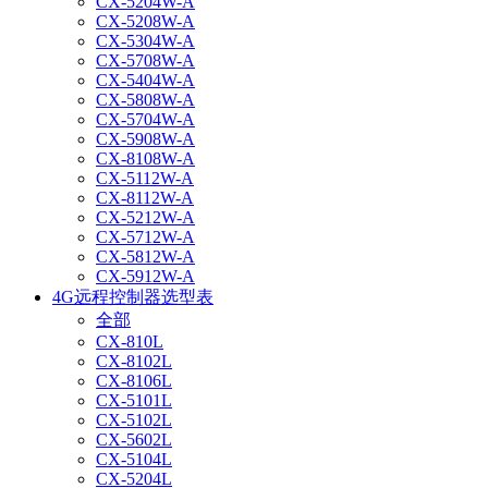
CX-5204W-A
CX-5208W-A
CX-5304W-A
CX-5708W-A
CX-5404W-A
CX-5808W-A
CX-5704W-A
CX-5908W-A
CX-8108W-A
CX-5112W-A
CX-8112W-A
CX-5212W-A
CX-5712W-A
CX-5812W-A
CX-5912W-A
4G远程控制器选型表
全部
CX-810L
CX-8102L
CX-8106L
CX-5101L
CX-5102L
CX-5602L
CX-5104L
CX-5204L