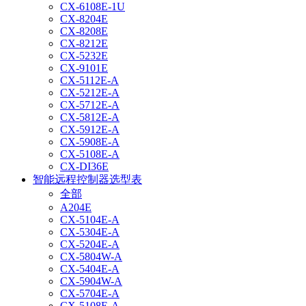
CX-6108E-1U
CX-8204E
CX-8208E
CX-8212E
CX-5232E
CX-9101E
CX-5112E-A
CX-5212E-A
CX-5712E-A
CX-5812E-A
CX-5912E-A
CX-5908E-A
CX-5108E-A
CX-DI36E
智能远程控制器选型表
全部
A204E
CX-5104E-A
CX-5304E-A
CX-5204E-A
CX-5804W-A
CX-5404E-A
CX-5904W-A
CX-5704E-A
CX-5108E-A