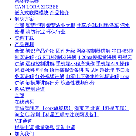
网络转换器
CAN
LORA
ZIGBEE
嵌入式联网模块
产品推介
解决方案
全部
智慧照明
智慧农业大棚
共享/台球/棋牌/洗车
污水
处理
消防行业
环保行业
资料下载
产品视频
全部
初识产品介绍
固件升级
网络控制器讲解
串口485控
制器讲解
4G RTU控制器讲解
4-20ma模拟量讲解
科星云
讲解
远程控制讲解
手机端小程序操作
手机端APP操作
局域网测控平台
语音播报设备讲
常见问题处理
串口服
务器讲解
红外视频讲解
电流电压采集控制板讲解
Lora
讲解
触摸屏讲解部分
综合性视频部分
购买/定制通道
全部
在线购买
天猫旗舰店-【corx旗舰店】
淘宝店-北京【科星互联】
淘宝店-深圳【科星互联专注联网设备】
VIP通道
样品申请
批量采购
定制申请
加入我们