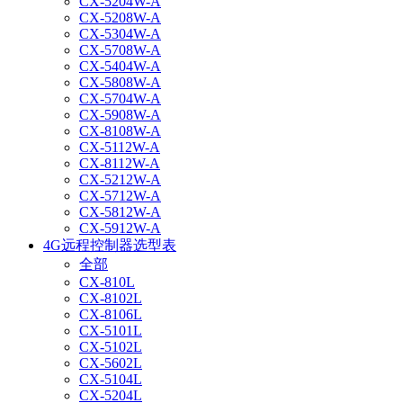
CX-5204W-A
CX-5208W-A
CX-5304W-A
CX-5708W-A
CX-5404W-A
CX-5808W-A
CX-5704W-A
CX-5908W-A
CX-8108W-A
CX-5112W-A
CX-8112W-A
CX-5212W-A
CX-5712W-A
CX-5812W-A
CX-5912W-A
4G远程控制器选型表
全部
CX-810L
CX-8102L
CX-8106L
CX-5101L
CX-5102L
CX-5602L
CX-5104L
CX-5204L