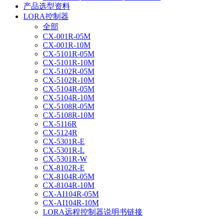
产品选型资料
LORA控制器
全部
CX-001R-05M
CX-001R-10M
CX-5101R-05M
CX-5101R-10M
CX-5102R-05M
CX-5102R-10M
CX-5104R-05M
CX-5104R-10M
CX-5108R-05M
CX-5108R-10M
CX-5116R
CX-5124R
CX-5301R-E
CX-5301R-L
CX-5301R-W
CX-8102R-E
CX-8104R-05M
CX-8104R-10M
CX-AI104R-05M
CX-AI104R-10M
LORA远程控制器说明书链接