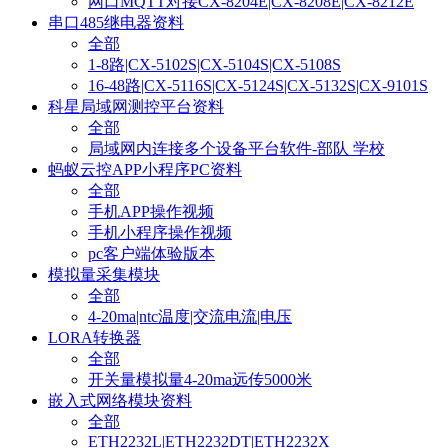
网口MQTT对接CX-8204E|CX-8208E|CX-8212E
串口485继电器资料
全部
1-8路|CX-5102S|CX-5104S|CX-5108S
16-48路|CX-5116S|CX-5124S|CX-5132S|CX-9101S
科星局域网测控平台资料
全部
局域网内连接多个设备平台软件-部队 学校
蚂蚁云控APP小程序PC资料
全部
手机APP操作视频
手机小程序操作视频
pc客户端体验版本
模拟量采集模块
全部
4-20ma|ntc温度|交流电流|电压
LORA转换器
全部
开关量模拟量4-20ma远传5000米
嵌入式网络模块资料
全部
ETH2232L|ETH2232DT|ETH2232X