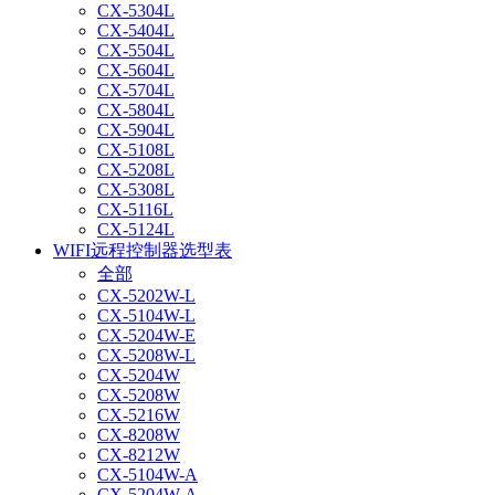
CX-5304L
CX-5404L
CX-5504L
CX-5604L
CX-5704L
CX-5804L
CX-5904L
CX-5108L
CX-5208L
CX-5308L
CX-5116L
CX-5124L
WIFI远程控制器选型表
全部
CX-5202W-L
CX-5104W-L
CX-5204W-E
CX-5208W-L
CX-5204W
CX-5208W
CX-5216W
CX-8208W
CX-8212W
CX-5104W-A
CX-5204W-A