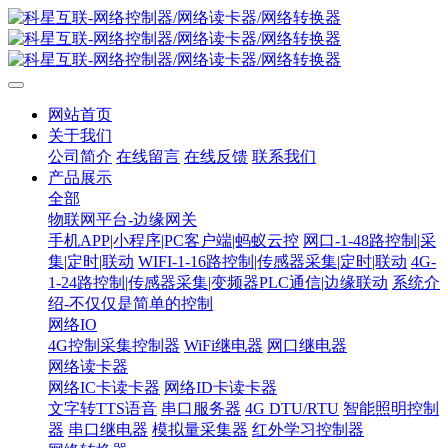
网站首页
关于我们
公司简介
在线留言
在线反馈
联系我们
产品展示
全部
物联网平台-边缘网关
手机APP|小程序|PC客户端|蚂蚁云控
网口-1-48路控制|采
集|定时|联动
WIFI-1-16路控制|传感器采集|定时|联动
4G-
1-24路控制|传感器采集|变频器PLC通信|边缘联动
系统介
绍-不仅仅是简单的控制
网络IO
4G控制采集控制器
WiFi继电器
网口继电器
网络读卡器
网络IC卡读卡器
网络ID卡读卡器
文字转TTS语音
串口服务器
4G DTU/RTU
智能照明控制
器
串口继电器
模拟量采集器
红外学习控制器