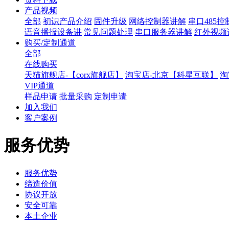
产品视频
全部
初识产品介绍
固件升级
网络控制器讲解
串口485
语音播报设备讲
常见问题处理
串口服务器讲解
红外视频
购买/定制通道
全部
在线购买
天猫旗舰店-【corx旗舰店】
淘宝店-北京【科星互联】
淘
VIP通道
样品申请
批量采购
定制申请
加入我们
客户案例
服务优势
服务优势
缔造价值
协议开放
安全可靠
本土企业