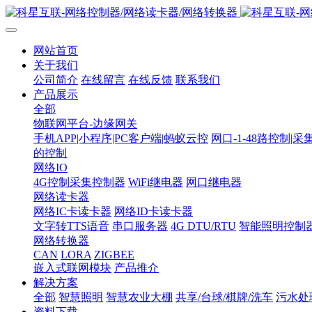
网站首页
关于我们
公司简介
在线留言
在线反馈
联系我们
产品展示
全部
物联网平台-边缘网关
手机APP|小程序|PC客户端|蚂蚁云控
网口-1-48路控制|采
的控制
网络IO
4G控制采集控制器
WiFi继电器
网口继电器
网络读卡器
网络IC卡读卡器
网络ID卡读卡器
文字转TTS语音
串口服务器
4G DTU/RTU
智能照明控制
网络转换器
CAN
LORA
ZIGBEE
嵌入式联网模块
产品推介
解决方案
全部
智慧照明
智慧农业大棚
共享/台球/棋牌/洗车
污水处
资料下载