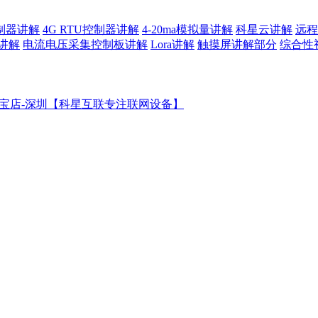
控制器讲解
4G RTU控制器讲解
4-20ma模拟量讲解
科星云讲解
远程
讲解
电流电压采集控制板讲解
Lora讲解
触摸屏讲解部分
综合性
宝店-深圳【科星互联专注联网设备】