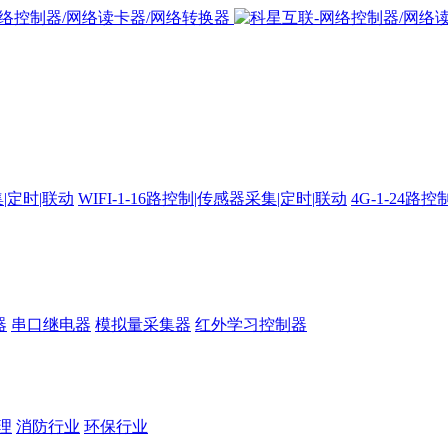
集|定时|联动
WIFI-1-16路控制|传感器采集|定时|联动
4G-1-24
器
串口继电器
模拟量采集器
红外学习控制器
理
消防行业
环保行业