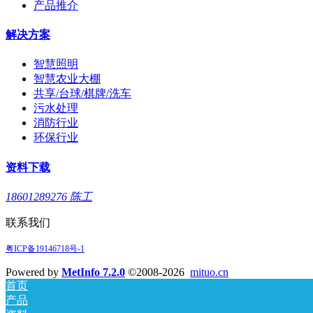
产品推介
解决方案
智慧照明
智慧农业大棚
共享/台球/棋牌/洗车
污水处理
消防行业
环保行业
资料下载
18601289276 陈工
联系我们
粤ICP备19146718号-1
Powered by
MetInfo 7.2.0
©2008-2026
mituo.cn
首页
产品