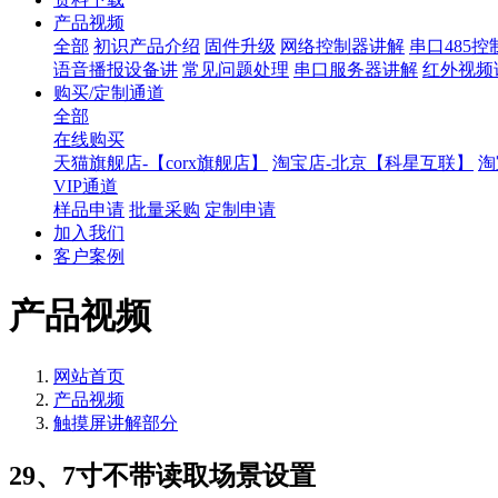
产品视频
全部
初识产品介绍
固件升级
网络控制器讲解
串口485
语音播报设备讲
常见问题处理
串口服务器讲解
红外视频
购买/定制通道
全部
在线购买
天猫旗舰店-【corx旗舰店】
淘宝店-北京【科星互联】
淘
VIP通道
样品申请
批量采购
定制申请
加入我们
客户案例
产品视频
网站首页
产品视频
触摸屏讲解部分
29、7寸不带读取场景设置