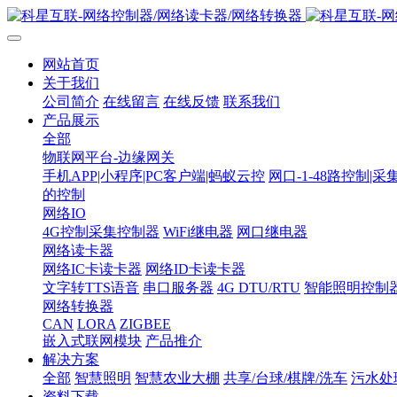
网站首页
关于我们
公司简介
在线留言
在线反馈
联系我们
产品展示
全部
物联网平台-边缘网关
手机APP|小程序|PC客户端|蚂蚁云控
网口-1-48路控制|采
的控制
网络IO
4G控制采集控制器
WiFi继电器
网口继电器
网络读卡器
网络IC卡读卡器
网络ID卡读卡器
文字转TTS语音
串口服务器
4G DTU/RTU
智能照明控制
网络转换器
CAN
LORA
ZIGBEE
嵌入式联网模块
产品推介
解决方案
全部
智慧照明
智慧农业大棚
共享/台球/棋牌/洗车
污水处
资料下载