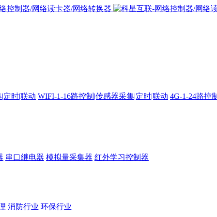
集|定时|联动
WIFI-1-16路控制|传感器采集|定时|联动
4G-1-24
器
串口继电器
模拟量采集器
红外学习控制器
理
消防行业
环保行业