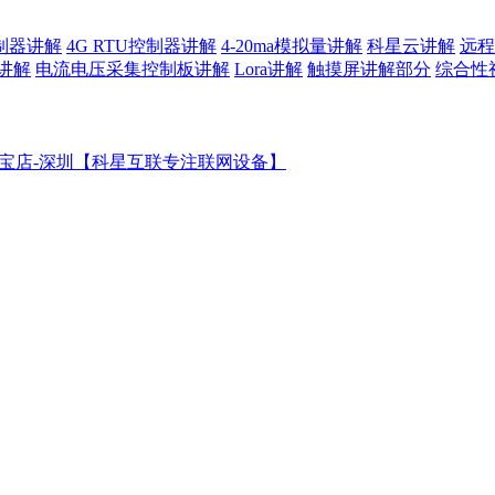
控制器讲解
4G RTU控制器讲解
4-20ma模拟量讲解
科星云讲解
远程
讲解
电流电压采集控制板讲解
Lora讲解
触摸屏讲解部分
综合性
宝店-深圳【科星互联专注联网设备】