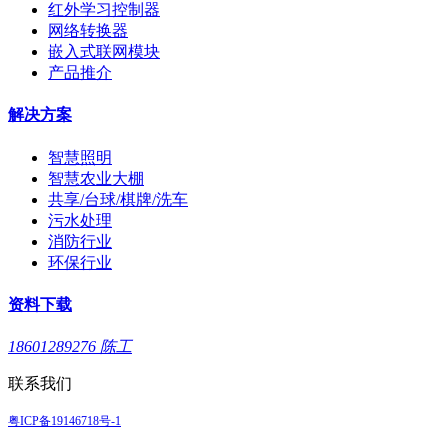
红外学习控制器
网络转换器
嵌入式联网模块
产品推介
解决方案
智慧照明
智慧农业大棚
共享/台球/棋牌/洗车
污水处理
消防行业
环保行业
资料下载
18601289276 陈工
联系我们
粤ICP备19146718号-1