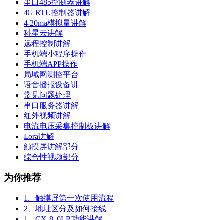
串口485控制器讲解
4G RTU控制器讲解
4-20ma模拟量讲解
科星云讲解
远程控制讲解
手机端小程序操作
手机端APP操作
局域网测控平台
语音播报设备讲
常见问题处理
串口服务器讲解
红外视频讲解
电流电压采集控制板讲解
Lora讲解
触摸屏讲解部分
综合性视频部分
为你推荐
1、触摸屏第一次使用流程
2、地址区分及如何接线
1、CX-810LR功能讲解