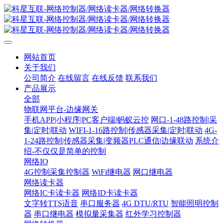
网站首页
关于我们
公司简介
在线留言
在线反馈
联系我们
产品展示
全部
物联网平台-边缘网关
手机APP|小程序|PC客户端|蚂蚁云控
网口-1-48路控制|采
集|定时|联动
WIFI-1-16路控制|传感器采集|定时|联动
4G-
1-24路控制|传感器采集|变频器PLC通信|边缘联动
系统介
绍-不仅仅是简单的控制
网络IO
4G控制采集控制器
WiFi继电器
网口继电器
网络读卡器
网络IC卡读卡器
网络ID卡读卡器
文字转TTS语音
串口服务器
4G DTU/RTU
智能照明控制
器
串口继电器
模拟量采集器
红外学习控制器