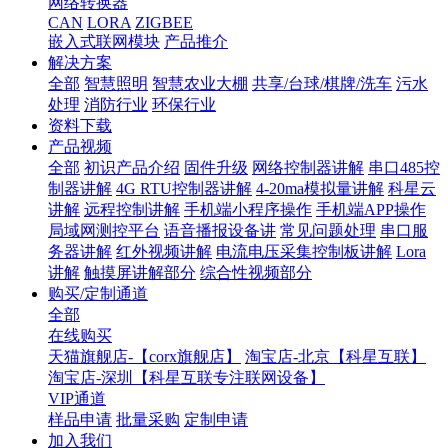
网络转换器
CAN
LORA
ZIGBEE
嵌入式联网模块
产品推介
解决方案
全部
智慧照明
智慧农业大棚
共享/台球/棋牌/洗车
污水
处理
消防行业
环保行业
资料下载
产品视频
全部
初识产品介绍
固件升级
网络控制器讲解
串口485控
制器讲解
4G RTU控制器讲解
4-20ma模拟量讲解
科星云
讲解
远程控制讲解
手机端小程序操作
手机端APP操作
局域网测控平台
语音播报设备讲
常见问题处理
串口服
务器讲解
红外视频讲解
电流电压采集控制板讲解
Lora
讲解
触摸屏讲解部分
综合性视频部分
购买/定制通道
全部
在线购买
天猫旗舰店-【corx旗舰店】
淘宝店-北京【科星互联】
淘宝店-深圳【科星互联专注联网设备】
VIP通道
样品申请
批量采购
定制申请
加入我们