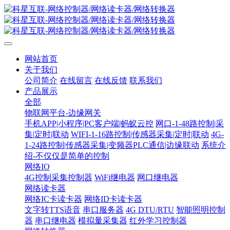
网站首页
关于我们
公司简介
在线留言
在线反馈
联系我们
产品展示
全部
物联网平台-边缘网关
手机APP|小程序|PC客户端|蚂蚁云控
网口-1-48路控制|采
集|定时|联动
WIFI-1-16路控制|传感器采集|定时|联动
4G-
1-24路控制|传感器采集|变频器PLC通信|边缘联动
系统介
绍-不仅仅是简单的控制
网络IO
4G控制采集控制器
WiFi继电器
网口继电器
网络读卡器
网络IC卡读卡器
网络ID卡读卡器
文字转TTS语音
串口服务器
4G DTU/RTU
智能照明控制
器
串口继电器
模拟量采集器
红外学习控制器