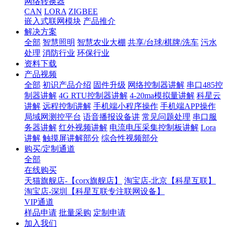
网络转换器
CAN
LORA
ZIGBEE
嵌入式联网模块
产品推介
解决方案
全部
智慧照明
智慧农业大棚
共享/台球/棋牌/洗车
污水
处理
消防行业
环保行业
资料下载
产品视频
全部
初识产品介绍
固件升级
网络控制器讲解
串口485控
制器讲解
4G RTU控制器讲解
4-20ma模拟量讲解
科星云
讲解
远程控制讲解
手机端小程序操作
手机端APP操作
局域网测控平台
语音播报设备讲
常见问题处理
串口服
务器讲解
红外视频讲解
电流电压采集控制板讲解
Lora
讲解
触摸屏讲解部分
综合性视频部分
购买/定制通道
全部
在线购买
天猫旗舰店-【corx旗舰店】
淘宝店-北京【科星互联】
淘宝店-深圳【科星互联专注联网设备】
VIP通道
样品申请
批量采购
定制申请
加入我们