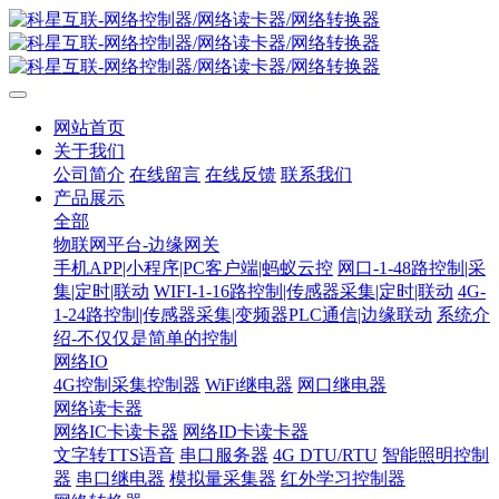
网站首页
关于我们
公司简介
在线留言
在线反馈
联系我们
产品展示
全部
物联网平台-边缘网关
手机APP|小程序|PC客户端|蚂蚁云控
网口-1-48路控制|采
集|定时|联动
WIFI-1-16路控制|传感器采集|定时|联动
4G-
1-24路控制|传感器采集|变频器PLC通信|边缘联动
系统介
绍-不仅仅是简单的控制
网络IO
4G控制采集控制器
WiFi继电器
网口继电器
网络读卡器
网络IC卡读卡器
网络ID卡读卡器
文字转TTS语音
串口服务器
4G DTU/RTU
智能照明控制
器
串口继电器
模拟量采集器
红外学习控制器