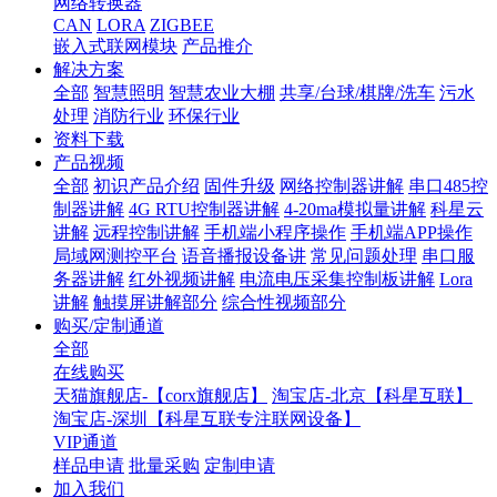
网络转换器
CAN
LORA
ZIGBEE
嵌入式联网模块
产品推介
解决方案
全部
智慧照明
智慧农业大棚
共享/台球/棋牌/洗车
污水
处理
消防行业
环保行业
资料下载
产品视频
全部
初识产品介绍
固件升级
网络控制器讲解
串口485控
制器讲解
4G RTU控制器讲解
4-20ma模拟量讲解
科星云
讲解
远程控制讲解
手机端小程序操作
手机端APP操作
局域网测控平台
语音播报设备讲
常见问题处理
串口服
务器讲解
红外视频讲解
电流电压采集控制板讲解
Lora
讲解
触摸屏讲解部分
综合性视频部分
购买/定制通道
全部
在线购买
天猫旗舰店-【corx旗舰店】
淘宝店-北京【科星互联】
淘宝店-深圳【科星互联专注联网设备】
VIP通道
样品申请
批量采购
定制申请
加入我们