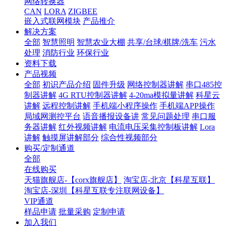
网络转换器
CAN
LORA
ZIGBEE
嵌入式联网模块
产品推介
解决方案
全部
智慧照明
智慧农业大棚
共享/台球/棋牌/洗车
污水
处理
消防行业
环保行业
资料下载
产品视频
全部
初识产品介绍
固件升级
网络控制器讲解
串口485控
制器讲解
4G RTU控制器讲解
4-20ma模拟量讲解
科星云
讲解
远程控制讲解
手机端小程序操作
手机端APP操作
局域网测控平台
语音播报设备讲
常见问题处理
串口服
务器讲解
红外视频讲解
电流电压采集控制板讲解
Lora
讲解
触摸屏讲解部分
综合性视频部分
购买/定制通道
全部
在线购买
天猫旗舰店-【corx旗舰店】
淘宝店-北京【科星互联】
淘宝店-深圳【科星互联专注联网设备】
VIP通道
样品申请
批量采购
定制申请
加入我们