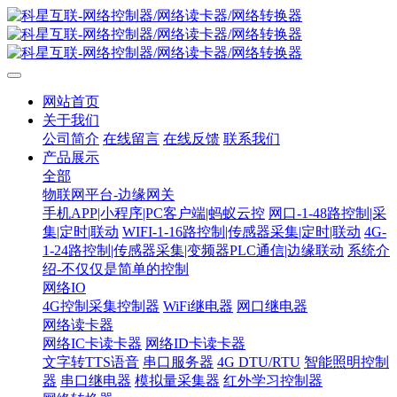
网站首页
关于我们
公司简介
在线留言
在线反馈
联系我们
产品展示
全部
物联网平台-边缘网关
手机APP|小程序|PC客户端|蚂蚁云控
网口-1-48路控制|采
集|定时|联动
WIFI-1-16路控制|传感器采集|定时|联动
4G-
1-24路控制|传感器采集|变频器PLC通信|边缘联动
系统介
绍-不仅仅是简单的控制
网络IO
4G控制采集控制器
WiFi继电器
网口继电器
网络读卡器
网络IC卡读卡器
网络ID卡读卡器
文字转TTS语音
串口服务器
4G DTU/RTU
智能照明控制
器
串口继电器
模拟量采集器
红外学习控制器