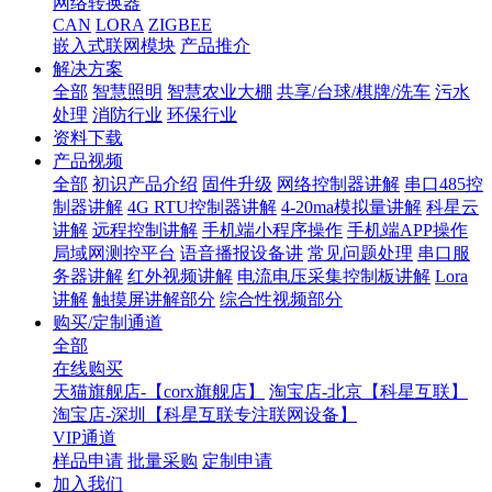
网络转换器
CAN
LORA
ZIGBEE
嵌入式联网模块
产品推介
解决方案
全部
智慧照明
智慧农业大棚
共享/台球/棋牌/洗车
污水
处理
消防行业
环保行业
资料下载
产品视频
全部
初识产品介绍
固件升级
网络控制器讲解
串口485控
制器讲解
4G RTU控制器讲解
4-20ma模拟量讲解
科星云
讲解
远程控制讲解
手机端小程序操作
手机端APP操作
局域网测控平台
语音播报设备讲
常见问题处理
串口服
务器讲解
红外视频讲解
电流电压采集控制板讲解
Lora
讲解
触摸屏讲解部分
综合性视频部分
购买/定制通道
全部
在线购买
天猫旗舰店-【corx旗舰店】
淘宝店-北京【科星互联】
淘宝店-深圳【科星互联专注联网设备】
VIP通道
样品申请
批量采购
定制申请
加入我们