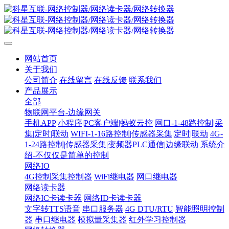
网站首页
关于我们
公司简介
在线留言
在线反馈
联系我们
产品展示
全部
物联网平台-边缘网关
手机APP|小程序|PC客户端|蚂蚁云控
网口-1-48路控制|采
集|定时|联动
WIFI-1-16路控制|传感器采集|定时|联动
4G-
1-24路控制|传感器采集|变频器PLC通信|边缘联动
系统介
绍-不仅仅是简单的控制
网络IO
4G控制采集控制器
WiFi继电器
网口继电器
网络读卡器
网络IC卡读卡器
网络ID卡读卡器
文字转TTS语音
串口服务器
4G DTU/RTU
智能照明控制
器
串口继电器
模拟量采集器
红外学习控制器