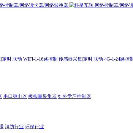
集|定时|联动
WIFI-1-16路控制|传感器采集|定时|联动
4G-1-24
器
串口继电器
模拟量采集器
红外学习控制器
理
消防行业
环保行业