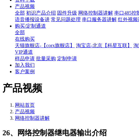
产品视频
全部
初识产品介绍
固件升级
网络控制器讲解
串口485
语音播报设备讲
常见问题处理
串口服务器讲解
红外视频
购买/定制通道
全部
在线购买
天猫旗舰店-【corx旗舰店】
淘宝店-北京【科星互联】
淘
VIP通道
样品申请
批量采购
定制申请
加入我们
客户案例
产品视频
网站首页
产品视频
网络控制器讲解
26、网络控制器继电器输出介绍