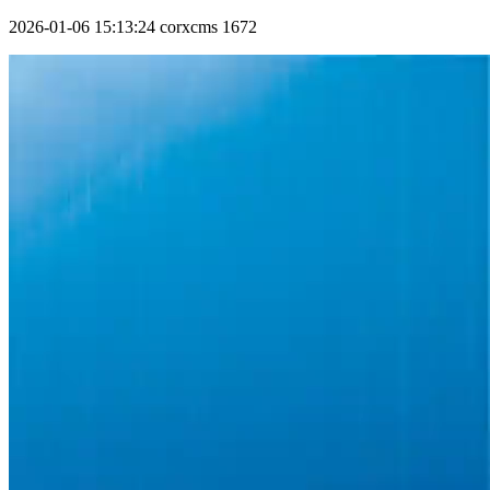
2026-01-06 15:13:24
corxcms
1672