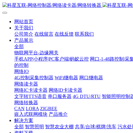
网站首页
关于我们
公司简介
在线留言
在线反馈
联系我们
产品展示
全部
物联网平台-边缘网关
手机APP|小程序|PC客户端|蚂蚁云控
网口-1-48路控制|采
的控制
网络IO
4G控制采集控制器
WiFi继电器
网口继电器
网络读卡器
网络IC卡读卡器
网络ID卡读卡器
文字转TTS语音
串口服务器
4G DTU/RTU
智能照明控制
网络转换器
CAN
LORA
ZIGBEE
嵌入式联网模块
产品推介
解决方案
全部
智慧照明
智慧农业大棚
共享/台球/棋牌/洗车
污水处
资料下载