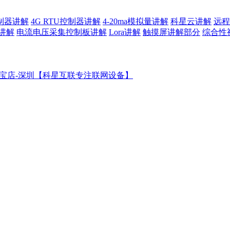
控制器讲解
4G RTU控制器讲解
4-20ma模拟量讲解
科星云讲解
远程
讲解
电流电压采集控制板讲解
Lora讲解
触摸屏讲解部分
综合性
宝店-深圳【科星互联专注联网设备】