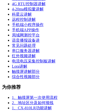
4G RTU控制器讲解
4-20ma模拟量讲解
科星云讲解
远程控制讲解
手机端小程序操作
手机端APP操作
局域网测控平台
语音播报设备讲
常见问题处理
串口服务器讲解
红外视频讲解
电流电压采集控制板讲解
Lora讲解
触摸屏讲解部分
综合性视频部分
为你推荐
1、触摸屏第一次使用流程
2、地址区分及如何接线
1、CX-810LR功能讲解