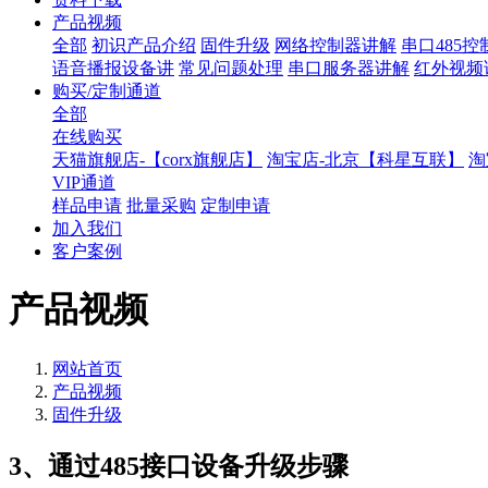
产品视频
全部
初识产品介绍
固件升级
网络控制器讲解
串口485
语音播报设备讲
常见问题处理
串口服务器讲解
红外视频
购买/定制通道
全部
在线购买
天猫旗舰店-【corx旗舰店】
淘宝店-北京【科星互联】
淘
VIP通道
样品申请
批量采购
定制申请
加入我们
客户案例
产品视频
网站首页
产品视频
固件升级
3、通过485接口设备升级步骤