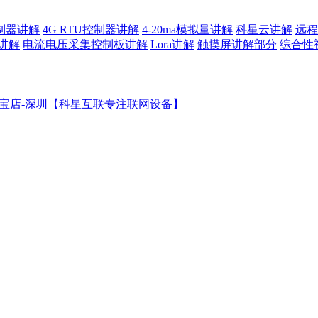
控制器讲解
4G RTU控制器讲解
4-20ma模拟量讲解
科星云讲解
远程
讲解
电流电压采集控制板讲解
Lora讲解
触摸屏讲解部分
综合性
宝店-深圳【科星互联专注联网设备】