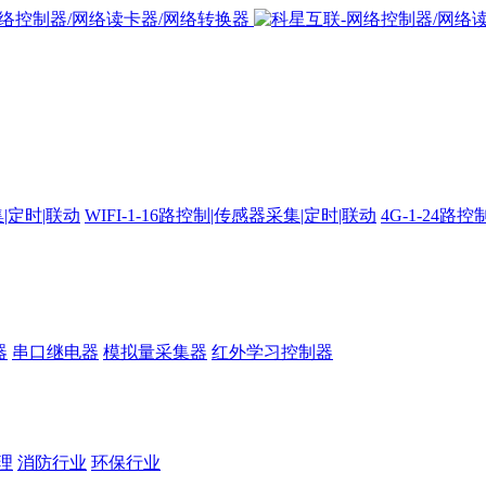
集|定时|联动
WIFI-1-16路控制|传感器采集|定时|联动
4G-1-24
器
串口继电器
模拟量采集器
红外学习控制器
理
消防行业
环保行业