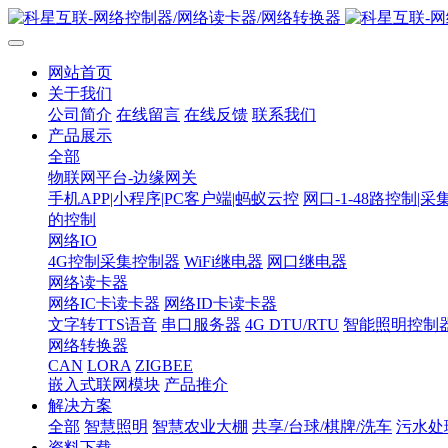
网站首页
关于我们
公司简介
在线留言
在线反馈
联系我们
产品展示
全部
物联网平台-边缘网关
手机APP|小程序|PC客户端|蚂蚁云控
网口-1-48路控制|采
的控制
网络IO
4G控制采集控制器
WiFi继电器
网口继电器
网络读卡器
网络IC卡读卡器
网络ID卡读卡器
文字转TTS语音
串口服务器
4G DTU/RTU
智能照明控制
网络转换器
CAN
LORA
ZIGBEE
嵌入式联网模块
产品推介
解决方案
全部
智慧照明
智慧农业大棚
共享/台球/棋牌/洗车
污水处
资料下载