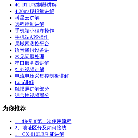
4G RTU控制器讲解
4-20ma模拟量讲解
科星云讲解
远程控制讲解
手机端小程序操作
手机端APP操作
局域网测控平台
语音播报设备讲
常见问题处理
串口服务器讲解
红外视频讲解
电流电压采集控制板讲解
Lora讲解
触摸屏讲解部分
综合性视频部分
为你推荐
1、触摸屏第一次使用流程
2、地址区分及如何接线
1、CX-810LR功能讲解