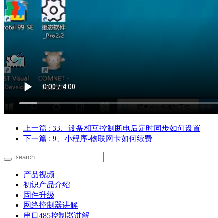
上一篇
: 33、设备相互控制断电后定时同步如何设置
下一篇
: 9、小程序-物联网卡如何续费
产品视频
初识产品介绍
固件升级
网络控制器讲解
串口485控制器讲解