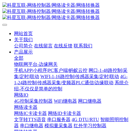
网站首页
关于我们
公司简介
在线留言
在线反馈
联系我们
产品展示
全部
物联网平台-边缘网关
手机APP|小程序|PC客户端|蚂蚁云控
网口-1-48路控制|采
集|定时|联动
WIFI-1-16路控制|传感器采集|定时|联动
4G-
1-24路控制|传感器采集|变频器PLC通信|边缘联动
系统介
绍-不仅仅是简单的控制
网络IO
4G控制采集控制器
WiFi继电器
网口继电器
网络读卡器
网络IC卡读卡器
网络ID卡读卡器
文字转TTS语音
串口服务器
4G DTU/RTU
智能照明控制
器
串口继电器
模拟量采集器
红外学习控制器