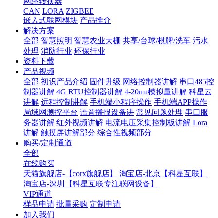
网络转换器
CAN
LORA
ZIGBEE
嵌入式联网模块
产品推介
解决方案
全部
智慧照明
智慧农业大棚
共享/台球/棋牌/洗车
污水
处理
消防行业
环保行业
资料下载
产品视频
全部
初识产品介绍
固件升级
网络控制器讲解
串口485控
制器讲解
4G RTU控制器讲解
4-20ma模拟量讲解
科星云
讲解
远程控制讲解
手机端小程序操作
手机端APP操作
局域网测控平台
语音播报设备讲
常见问题处理
串口服
务器讲解
红外视频讲解
电流电压采集控制板讲解
Lora
讲解
触摸屏讲解部分
综合性视频部分
购买/定制通道
全部
在线购买
天猫旗舰店-【corx旗舰店】
淘宝店-北京【科星互联】
淘宝店-深圳【科星互联专注联网设备】
VIP通道
样品申请
批量采购
定制申请
加入我们