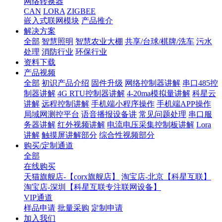
网络转换器
CAN
LORA
ZIGBEE
嵌入式联网模块
产品推介
解决方案
全部
智慧照明
智慧农业大棚
共享/台球/棋牌/洗车
污水
处理
消防行业
环保行业
资料下载
产品视频
全部
初识产品介绍
固件升级
网络控制器讲解
串口485控
制器讲解
4G RTU控制器讲解
4-20ma模拟量讲解
科星云
讲解
远程控制讲解
手机端小程序操作
手机端APP操作
局域网测控平台
语音播报设备讲
常见问题处理
串口服
务器讲解
红外视频讲解
电流电压采集控制板讲解
Lora
讲解
触摸屏讲解部分
综合性视频部分
购买/定制通道
全部
在线购买
天猫旗舰店-【corx旗舰店】
淘宝店-北京【科星互联】
淘宝店-深圳【科星互联专注联网设备】
VIP通道
样品申请
批量采购
定制申请
加入我们