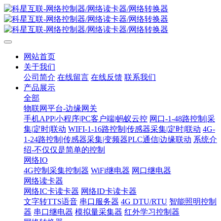
网站首页
关于我们
公司简介
在线留言
在线反馈
联系我们
产品展示
全部
物联网平台-边缘网关
手机APP|小程序|PC客户端|蚂蚁云控
网口-1-48路控制|采
集|定时|联动
WIFI-1-16路控制|传感器采集|定时|联动
4G-
1-24路控制|传感器采集|变频器PLC通信|边缘联动
系统介
绍-不仅仅是简单的控制
网络IO
4G控制采集控制器
WiFi继电器
网口继电器
网络读卡器
网络IC卡读卡器
网络ID卡读卡器
文字转TTS语音
串口服务器
4G DTU/RTU
智能照明控制
器
串口继电器
模拟量采集器
红外学习控制器