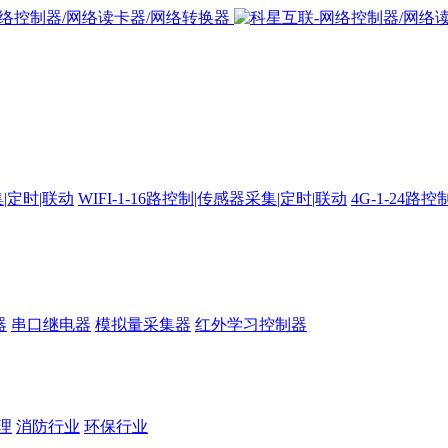
集|定时|联动
WIFI-1-16路控制|传感器采集|定时|联动
4G-1-24
器
串口继电器
模拟量采集器
红外学习控制器
理
消防行业
环保行业