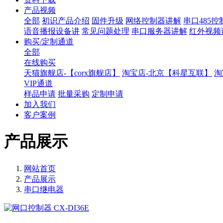
产品视频
全部
初识产品介绍
固件升级
网络控制器讲解
串口485
语音播报设备讲
常见问题处理
串口服务器讲解
红外视频
购买/定制通道
全部
在线购买
天猫旗舰店-【corx旗舰店】
淘宝店-北京【科星互联】
淘
VIP通道
样品申请
批量采购
定制申请
加入我们
客户案例
产品展示
网站首页
产品展示
串口继电器