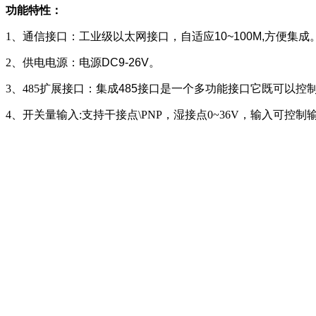
功能特性：
1、通信接口：
工业级以太网接口，自适应10~100M,方便集成
2、供电电源：
电源
DC
9-26
V。
3、485扩展接口：
集成485接口是
一个
多功能接口它既可以控制
4、开关量输入:支持干接点\PNP，湿接点0~36V，输入可控