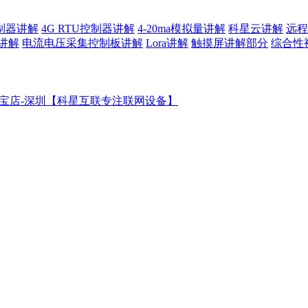
控制器讲解
4G RTU控制器讲解
4-20ma模拟量讲解
科星云讲解
远程
讲解
电流电压采集控制板讲解
Lora讲解
触摸屏讲解部分
综合性
宝店-深圳【科星互联专注联网设备】