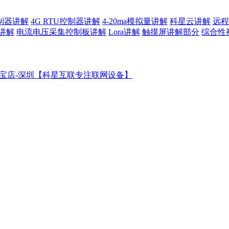
控制器讲解
4G RTU控制器讲解
4-20ma模拟量讲解
科星云讲解
远程
讲解
电流电压采集控制板讲解
Lora讲解
触摸屏讲解部分
综合性
宝店-深圳【科星互联专注联网设备】