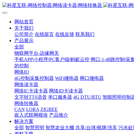
网站首页
关于我们
公司简介
在线留言
在线反馈
联系我们
产品展示
全部
物联网平台-边缘网关
手机APP|小程序|PC客户端|蚂蚁云控
网口-1-48路控制|采
的控制
网络IO
4G控制采集控制器
WiFi继电器
网口继电器
网络读卡器
网络IC卡读卡器
网络ID卡读卡器
文字转TTS语音
串口服务器
4G DTU/RTU
智能照明控制
网络转换器
CAN
LORA
ZIGBEE
嵌入式联网模块
产品推介
解决方案
全部
智慧照明
智慧农业大棚
共享/台球/棋牌/洗车
污水处
资料下载