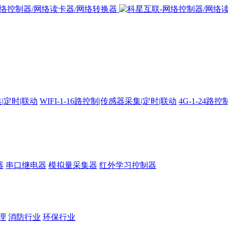
集|定时|联动
WIFI-1-16路控制|传感器采集|定时|联动
4G-1-24
器
串口继电器
模拟量采集器
红外学习控制器
理
消防行业
环保行业