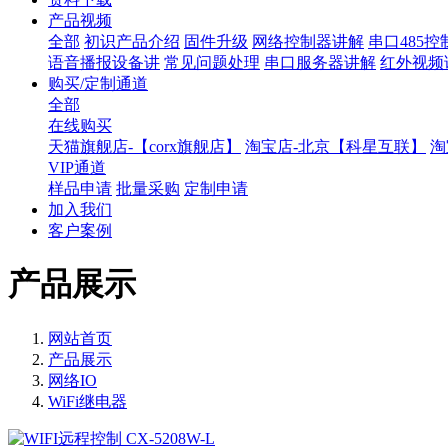
产品视频
全部
初识产品介绍
固件升级
网络控制器讲解
串口485
语音播报设备讲
常见问题处理
串口服务器讲解
红外视频
购买/定制通道
全部
在线购买
天猫旗舰店-【corx旗舰店】
淘宝店-北京【科星互联】
淘
VIP通道
样品申请
批量采购
定制申请
加入我们
客户案例
产品展示
网站首页
产品展示
网络IO
WiFi继电器