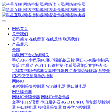
网站首页
关于我们
公司简介
在线留言
在线反馈
联系我们
产品展示
全部
物联网平台-边缘网关
手机APP|小程序|PC客户端|蚂蚁云控
网口-1-48路控制|采
集|定时|联动
WIFI-1-16路控制|传感器采集|定时|联动
4G-
1-24路控制|传感器采集|变频器PLC通信|边缘联动
系统介
绍-不仅仅是简单的控制
网络IO
4G控制采集控制器
WiFi继电器
网口继电器
网络读卡器
网络IC卡读卡器
网络ID卡读卡器
文字转TTS语音
串口服务器
4G DTU/RTU
智能照明控制
器
串口继电器
模拟量采集器
红外学习控制器