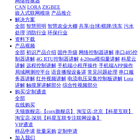
网络转换器
CAN
LORA
ZIGBEE
嵌入式联网模块
产品推介
解决方案
全部
智慧照明
智慧农业大棚
共享/台球/棋牌/洗车
污水
处理
消防行业
环保行业
资料下载
产品视频
全部
初识产品介绍
固件升级
网络控制器讲解
串口485控
制器讲解
4G RTU控制器讲解
4-20ma模拟量讲解
科星云
讲解
远程控制讲解
手机端小程序操作
手机端APP操作
局域网测控平台
语音播报设备讲
常见问题处理
串口服
务器讲解
红外视频讲解
电流电压采集控制板讲解
Lora
讲解
触摸屏讲解部分
综合性视频部分
购买/定制通道
全部
在线购买
天猫旗舰店-【corx旗舰店】
淘宝店-北京【科星互联】
淘宝店-深圳【科星互联专注联网设备】
VIP通道
样品申请
批量采购
定制申请
加入我们