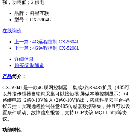
强，功耗低；2.供电
品牌：
科星互联
型号：
CX-5904L
在线询价
上一篇
: 4G远程控制 CX-5604L
下一篇
: 4G远程控制 CX-5208L
详细信息
购买/定制通道
产品
简介：
CX-5904L是一款4G联网控制器，集成2路RS485扩展（
485可
以外接传感器自轮询采集可以接触摸 屏做本地控制显示
）+4
路继电器+2路0-10V输入+2路0-10V输出，
搭载科星云平台-蚂
蚁云控：实现远程控制任意485传感器数据采集，并且可以设
置条件联动、故障信息报警，支持TCP协议 MQTT http等协
议。
功能特性
：