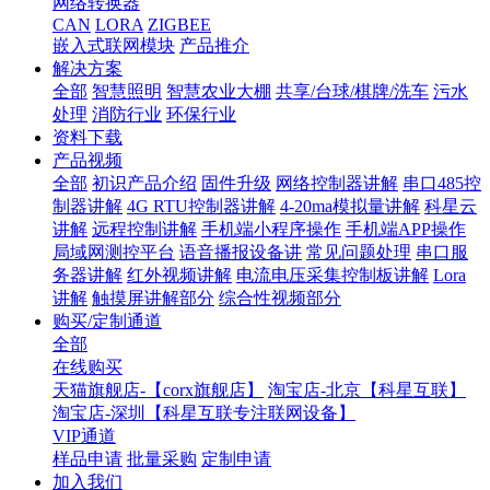
网络转换器
CAN
LORA
ZIGBEE
嵌入式联网模块
产品推介
解决方案
全部
智慧照明
智慧农业大棚
共享/台球/棋牌/洗车
污水
处理
消防行业
环保行业
资料下载
产品视频
全部
初识产品介绍
固件升级
网络控制器讲解
串口485控
制器讲解
4G RTU控制器讲解
4-20ma模拟量讲解
科星云
讲解
远程控制讲解
手机端小程序操作
手机端APP操作
局域网测控平台
语音播报设备讲
常见问题处理
串口服
务器讲解
红外视频讲解
电流电压采集控制板讲解
Lora
讲解
触摸屏讲解部分
综合性视频部分
购买/定制通道
全部
在线购买
天猫旗舰店-【corx旗舰店】
淘宝店-北京【科星互联】
淘宝店-深圳【科星互联专注联网设备】
VIP通道
样品申请
批量采购
定制申请
加入我们