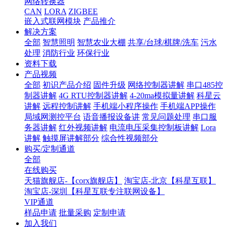
网络转换器
CAN
LORA
ZIGBEE
嵌入式联网模块
产品推介
解决方案
全部
智慧照明
智慧农业大棚
共享/台球/棋牌/洗车
污水
处理
消防行业
环保行业
资料下载
产品视频
全部
初识产品介绍
固件升级
网络控制器讲解
串口485控
制器讲解
4G RTU控制器讲解
4-20ma模拟量讲解
科星云
讲解
远程控制讲解
手机端小程序操作
手机端APP操作
局域网测控平台
语音播报设备讲
常见问题处理
串口服
务器讲解
红外视频讲解
电流电压采集控制板讲解
Lora
讲解
触摸屏讲解部分
综合性视频部分
购买/定制通道
全部
在线购买
天猫旗舰店-【corx旗舰店】
淘宝店-北京【科星互联】
淘宝店-深圳【科星互联专注联网设备】
VIP通道
样品申请
批量采购
定制申请
加入我们