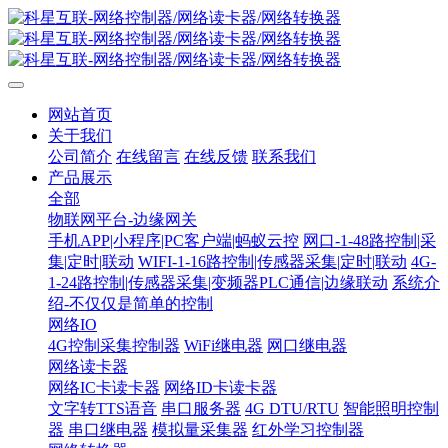
网站首页
关于我们
公司简介
在线留言
在线反馈
联系我们
产品展示
全部
物联网平台-边缘网关
手机APP|小程序|PC客户端|蚂蚁云控
网口-1-48路控制|采
集|定时|联动
WIFI-1-16路控制|传感器采集|定时|联动
4G-
1-24路控制|传感器采集|变频器PLC通信|边缘联动
系统介
绍-不仅仅是简单的控制
网络IO
4G控制采集控制器
WiFi继电器
网口继电器
网络读卡器
网络IC卡读卡器
网络ID卡读卡器
文字转TTS语音
串口服务器
4G DTU/RTU
智能照明控制
器
串口继电器
模拟量采集器
红外学习控制器