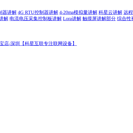
控制器讲解
4G RTU控制器讲解
4-20ma模拟量讲解
科星云讲解
远程
讲解
电流电压采集控制板讲解
Lora讲解
触摸屏讲解部分
综合性
宝店-深圳【科星互联专注联网设备】