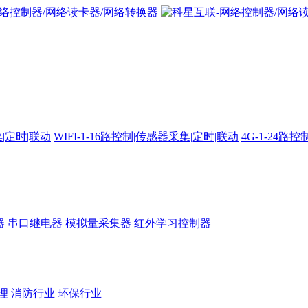
集|定时|联动
WIFI-1-16路控制|传感器采集|定时|联动
4G-1-24
器
串口继电器
模拟量采集器
红外学习控制器
理
消防行业
环保行业