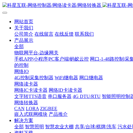
网站首页
关于我们
公司简介
在线留言
在线反馈
联系我们
产品展示
全部
物联网平台-边缘网关
手机APP|小程序|PC客户端|蚂蚁云控
网口-1-48路控制|采
的控制
网络IO
4G控制采集控制器
WiFi继电器
网口继电器
网络读卡器
网络IC卡读卡器
网络ID卡读卡器
文字转TTS语音
串口服务器
4G DTU/RTU
智能照明控制
网络转换器
CAN
LORA
ZIGBEE
嵌入式联网模块
产品推介
解决方案
全部
智慧照明
智慧农业大棚
共享/台球/棋牌/洗车
污水处
资料下载