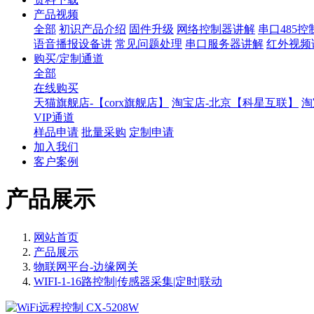
产品视频
全部
初识产品介绍
固件升级
网络控制器讲解
串口485
语音播报设备讲
常见问题处理
串口服务器讲解
红外视频
购买/定制通道
全部
在线购买
天猫旗舰店-【corx旗舰店】
淘宝店-北京【科星互联】
淘
VIP通道
样品申请
批量采购
定制申请
加入我们
客户案例
产品展示
网站首页
产品展示
物联网平台-边缘网关
WIFI-1-16路控制|传感器采集|定时|联动