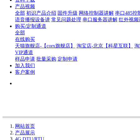
产品视频
全部
初识产品介绍
固件升级
网络控制器讲解
串口485
语音播报设备讲
常见问题处理
串口服务器讲解
红外视频
购买/定制通道
全部
在线购买
天猫旗舰店-【corx旗舰店】
淘宝店-北京【科星互联】
淘
VIP通道
样品申请
批量采购
定制申请
加入我们
客户案例
网站首页
产品展示
4G DTU/RTU