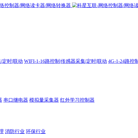
集|定时|联动
WIFI-1-16路控制|传感器采集|定时|联动
4G-1-24
器
串口继电器
模拟量采集器
红外学习控制器
理
消防行业
环保行业