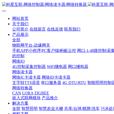
网站首页
关于我们
公司简介
在线留言
在线反馈
联系我们
产品展示
全部
物联网平台-边缘网关
手机APP|小程序|PC客户端|蚂蚁云控
网口-1-48路控制|采
的控制
网络IO
4G控制采集控制器
WiFi继电器
网口继电器
网络读卡器
网络IC卡读卡器
网络ID卡读卡器
文字转TTS语音
串口服务器
4G DTU/RTU
智能照明控制
网络转换器
CAN
LORA
ZIGBEE
嵌入式联网模块
产品推介
解决方案
全部
智慧照明
智慧农业大棚
共享/台球/棋牌/洗车
污水处
资料下载