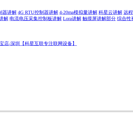
控制器讲解
4G RTU控制器讲解
4-20ma模拟量讲解
科星云讲解
远程
讲解
电流电压采集控制板讲解
Lora讲解
触摸屏讲解部分
综合性
宝店-深圳【科星互联专注联网设备】