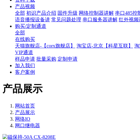
产品视频
全部
初识产品介绍
固件升级
网络控制器讲解
串口485
语音播报设备讲
常见问题处理
串口服务器讲解
红外视频
购买/定制通道
全部
在线购买
天猫旗舰店-【corx旗舰店】
淘宝店-北京【科星互联】
淘
VIP通道
样品申请
批量采购
定制申请
加入我们
客户案例
产品展示
网站首页
产品展示
网络IO
网口继电器