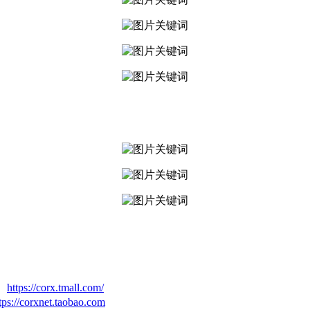
】
https://corx.tmall.com/
tps://corxnet.taobao.com