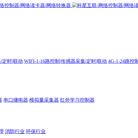
集|定时|联动
WIFI-1-16路控制|传感器采集|定时|联动
4G-1-24
器
串口继电器
模拟量采集器
红外学习控制器
理
消防行业
环保行业