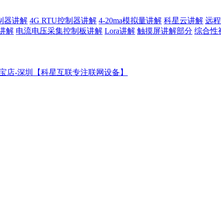
控制器讲解
4G RTU控制器讲解
4-20ma模拟量讲解
科星云讲解
远程
讲解
电流电压采集控制板讲解
Lora讲解
触摸屏讲解部分
综合性
宝店-深圳【科星互联专注联网设备】