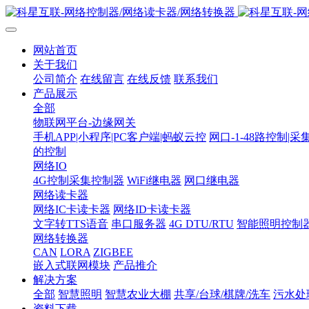
网站首页
关于我们
公司简介
在线留言
在线反馈
联系我们
产品展示
全部
物联网平台-边缘网关
手机APP|小程序|PC客户端|蚂蚁云控
网口-1-48路控制|采
的控制
网络IO
4G控制采集控制器
WiFi继电器
网口继电器
网络读卡器
网络IC卡读卡器
网络ID卡读卡器
文字转TTS语音
串口服务器
4G DTU/RTU
智能照明控制
网络转换器
CAN
LORA
ZIGBEE
嵌入式联网模块
产品推介
解决方案
全部
智慧照明
智慧农业大棚
共享/台球/棋牌/洗车
污水处
资料下载