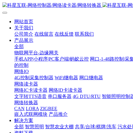
网站首页
关于我们
公司简介
在线留言
在线反馈
联系我们
产品展示
全部
物联网平台-边缘网关
手机APP|小程序|PC客户端|蚂蚁云控
网口-1-48路控制|采
的控制
网络IO
4G控制采集控制器
WiFi继电器
网口继电器
网络读卡器
网络IC卡读卡器
网络ID卡读卡器
文字转TTS语音
串口服务器
4G DTU/RTU
智能照明控制
网络转换器
CAN
LORA
ZIGBEE
嵌入式联网模块
产品推介
解决方案
全部
智慧照明
智慧农业大棚
共享/台球/棋牌/洗车
污水处
资料下载