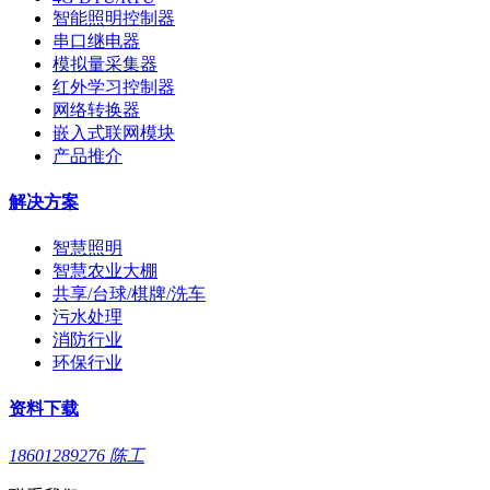
智能照明控制器
串口继电器
模拟量采集器
红外学习控制器
网络转换器
嵌入式联网模块
产品推介
解决方案
智慧照明
智慧农业大棚
共享/台球/棋牌/洗车
污水处理
消防行业
环保行业
资料下载
18601289276 陈工