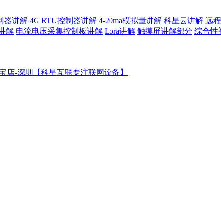
控制器讲解
4G RTU控制器讲解
4-20ma模拟量讲解
科星云讲解
远程
讲解
电流电压采集控制板讲解
Lora讲解
触摸屏讲解部分
综合性
宝店-深圳【科星互联专注联网设备】