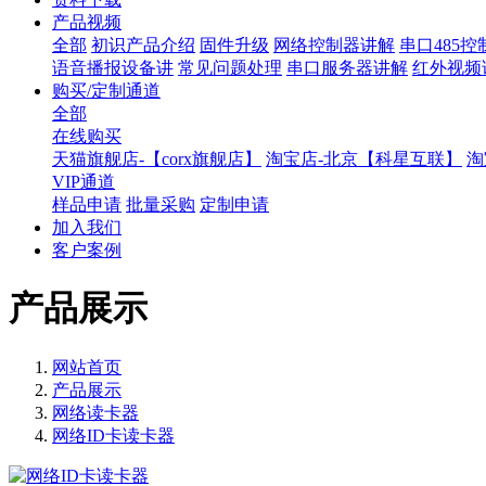
产品视频
全部
初识产品介绍
固件升级
网络控制器讲解
串口485
语音播报设备讲
常见问题处理
串口服务器讲解
红外视频
购买/定制通道
全部
在线购买
天猫旗舰店-【corx旗舰店】
淘宝店-北京【科星互联】
淘
VIP通道
样品申请
批量采购
定制申请
加入我们
客户案例
产品展示
网站首页
产品展示
网络读卡器
网络ID卡读卡器