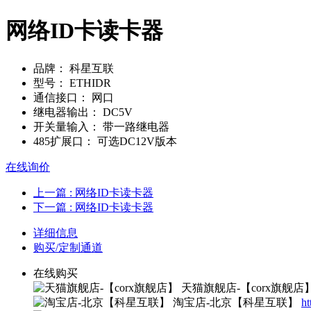
网络ID卡读卡器
品牌：
科星互联
型号：
ETHIDR
通信接口：
网口
继电器输出：
DC5V
开关量输入：
带一路继电器
485扩展口：
可选DC12V版本
在线询价
上一篇
: 网络ID卡读卡器
下一篇
: 网络ID卡读卡器
详细信息
购买/定制通道
在线购买
天猫旗舰店-【corx旗舰店
淘宝店-北京【科星互联】
ht