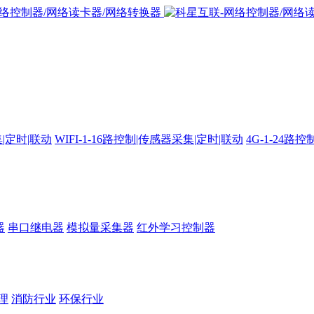
集|定时|联动
WIFI-1-16路控制|传感器采集|定时|联动
4G-1-24
器
串口继电器
模拟量采集器
红外学习控制器
理
消防行业
环保行业